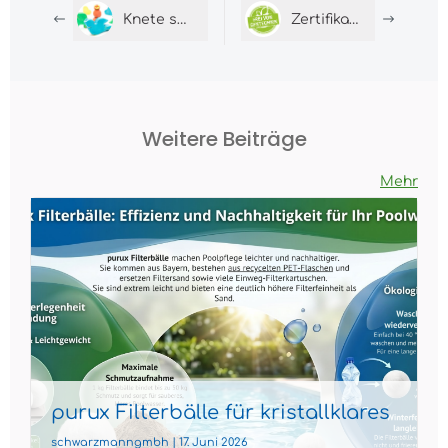
Knete selber machen: Kinderleicht, kreativ
Zertifikate verstehen: Was BIO, Vegan &#038; GMO bei purux wirklich bedeuten
Weitere Beiträge
Mehr
purux Filterbälle für kristallklares
Poolwasser
schwarzmanngmbh | 17. Juni 2026