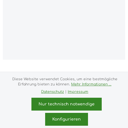
Alle Preise inkl. gesetzl. Mehrwertsteuer zzgl.
Versandkosten
und ggf. Nachnahmegebühren, wenn
Diese Website verwendet Cookies, um eine bestmögliche
nicht anders angegeben.
Erfahrung bieten zu können.
Mehr Informationen ...
Impressum
Versand- und Zahlungsbedingungen
Datenschutz
|
Impressum
Allgemeine Geschäftsbedingungen
Widerrufsrecht
Datenschutz & Cookies
Bildnachweis
Nur technisch notwendige
Kundeninformationen
© 2026 purux.de - with
by
Zenit Design
Konfigurieren