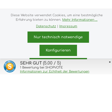
Alle Preise inkl. gesetzl. Mehrwertsteuer zzgl.
Versandkosten
und ggf. Nachnahmegebühren, wenn
Diese Website verwendet Cookies, um eine bestmögliche
nicht anders angegeben.
Erfahrung bieten zu können.
Mehr Informationen ...
Impressum
Versand- und Zahlungsbedingungen
Datenschutz
|
Impressum
Allgemeine Geschäftsbedingungen
Widerrufsrecht
Datenschutz & Cookies
Bildnachweis
Nur technisch notwendige
Kundeninformationen
Konfigurieren
© 2026 purux.de - with
by
Zenit Design
×
(5.00 / 5)
SEHR GUT
Alle Cookies akzeptieren
1
Bewertung bei SHOPVOTE
Informationen zur Echtheit der Bewertungen