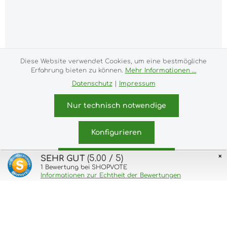
Diese Website verwendet Cookies, um eine bestmögliche
Erfahrung bieten zu können.
Mehr Informationen ...
Alle Preise inkl. gesetzl. Mehrwertsteuer zzgl.
Datenschutz
|
Impressum
Versandkosten
und ggf. Nachnahmegebühren, wenn
nicht anders angegeben.
Nur technisch notwendige
Impressum
Versand- und Zahlungsbedingungen
Allgemeine Geschäftsbedingungen
Widerrufsrecht
Konfigurieren
Datenschutz & Cookies
Bildnachweis
Kundeninformationen
×
(5.00 / 5)
SEHR GUT
Alle Cookies akzeptieren
© 2026 purux.de - with
1
Bewertung bei SHOPVOTE
by
Zenit Design
Informationen zur Echtheit der Bewertungen