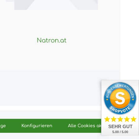
Natron.at
hnahmegebühren, wenn nicht anders angegeben.
Allgemeine Geschäftsbedingungen
Widerrufsrecht
ige
Konfigurieren
Alle Cookies akzeptieren
SEHR GUT
utz & Cookies
Bildnachweis
Kundeninformationen
5.00 / 5.00