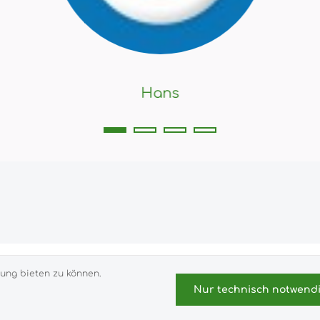
Hans
 inkl. gesetzl. Mehrwertsteuer zzgl.
Versandkosten
und ggf. Nac
ung bieten zu können.
Impressum
Versand- und Zahlungsbedingungen
Nur technisch notwend
Datensch