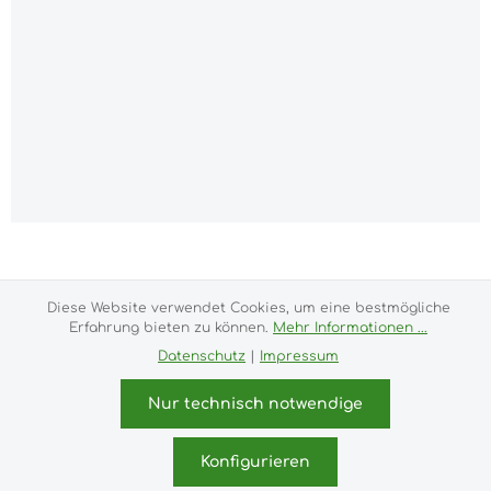
Alle Preise inkl. gesetzl. Mehrwertsteuer zzgl.
Versandkosten
und ggf. Nachnahmegebühren, wenn
nicht anders angegeben.
Diese Website verwendet Cookies, um eine bestmögliche
Erfahrung bieten zu können.
Mehr Informationen ...
Impressum
Versand- und Zahlungsbedingungen
Datenschutz
|
Impressum
Allgemeine Geschäftsbedingungen
Widerrufsrecht
Datenschutz & Cookies
Bildnachweis
Nur technisch notwendige
Kundeninformationen
© 2026 purux.de - with
by
Zenit Design
Konfigurieren