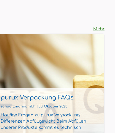
Mehr
purux Verpackung FAQs
Beute
schwarzmanngmbh | 30. Oktober 2023
schwarzm
Häufige Fragen zu purux Verpackung:
Neue un
Differenzen Abfüllgewicht Beim Abfüllen
Verpack
unserer Produkte kommt es technisch
weniger