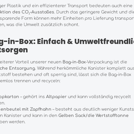
er Plastik und ein effizienterer Transport bedeuten auch eine
ktion des CO₂-Ausstoßes
. Durch das geringere Gewicht und di
sparende Form können mehr Einheiten pro Lieferung transport
n, was die Umwelt zusätzlich schont.
g-in-Box: Einfach & Umweltfreundl
tsorgen
eiterer Vorteil unserer neuen
Bag-in-Box
-Verpackung ist die
ache Entsorgung
. Während herkömmliche Kanister komplett au
stoff bestehen und oft sperrig sind, lässt sich die Bag-in-Box
emlos trennen und recyceln:
ppkarton
– gehört ins
Altpapier
und kann vollständig recycelt
en.
nenbeutel mit Zapfhahn
– besteht aus deutlich weniger Kunsts
in Kanister und kann in den
Gelben Sack/die Wertstofftonne
ben werden.