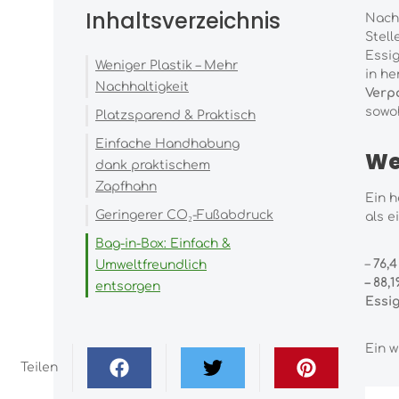
Inhaltsverzeichnis
Nachh
Stell
Essig
Weniger Plastik – Mehr
in he
Nachhaltigkeit
Verp
sowoh
Platzsparend & Praktisch
Einfache Handhabung
We
dank praktischem
Zapfhahn
Ein h
Geringerer CO₂-Fußabdruck
als e
Bag-in-Box: Einfach &
–
76,4
Umweltfreundlich
– 88,
entsorgen
Essi
Ein w
Teilen