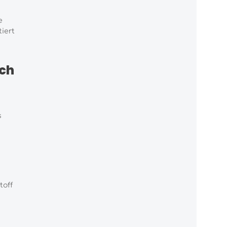
e
iert
ich
s
toff