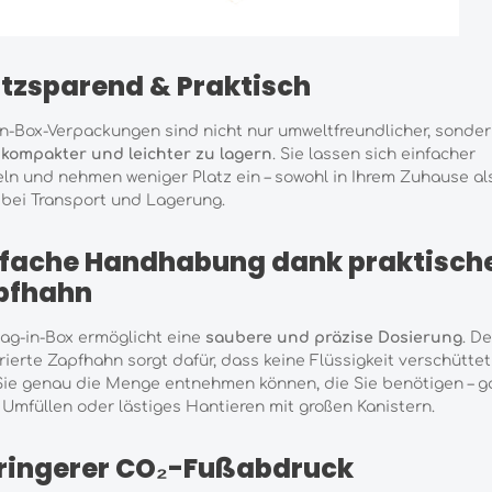
atzsparend & Praktisch
n-Box-Verpackungen sind nicht nur umweltfreundlicher, sonde
h
kompakter und leichter zu lagern
. Sie lassen sich einfacher
ln und nehmen weniger Platz ein – sowohl in Ihrem Zuhause al
bei Transport und Lagerung.
nfache Handhabung dank praktisc
pfhahn
ag-in-Box ermöglicht eine
saubere und präzise Dosierung
. De
rierte Zapfhahn sorgt dafür, dass keine Flüssigkeit verschüttet
ie genau die Menge entnehmen können, die Sie benötigen – g
Umfüllen oder lästiges Hantieren mit großen Kanistern.
ringerer CO₂-Fußabdruck