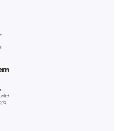
rn
s
hem
r
 wird
anz