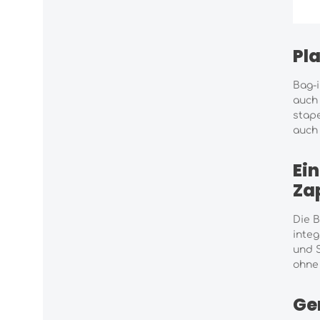
Pl
Bag-i
auc
stape
auch 
Ei
Za
Die B
integ
und S
ohne 
Ge