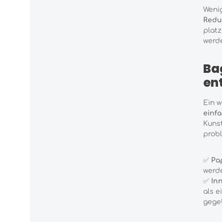
Wenig
Redu
platz
werde
Ba
en
Ein w
einf
Kunst
probl
✅
Pa
werd
✅
In
als e
gege