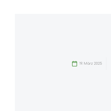
ngen
Zur Hauptnavigation springen
Home
19. März 2025