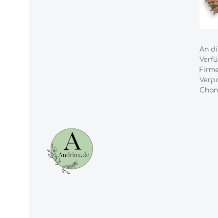
An di
Verfü
Firme
Verp
Chan