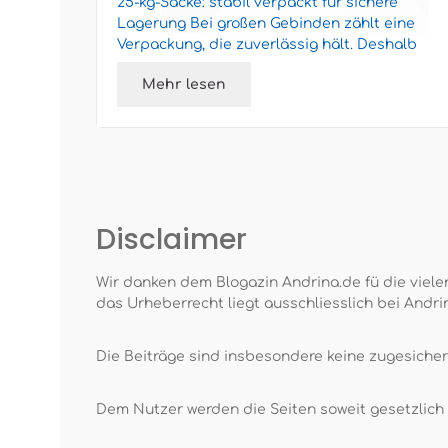
 dem
25-kg-Säcke: stabil verpackt für sichere
t dass
Lagerung Bei großen Gebinden zählt eine
Verpackung, die zuverlässig hält. Deshalb
..
setzt purux bei 25-kg-Säcke...
Mehr lesen
Disclaimer
Wir danken dem Blogazin Andrina.de fü die vielen
das Urheberrecht liegt ausschliesslich bei Andri
Die Beiträge sind insbesondere keine zugesiche
Dem Nutzer werden die Seiten soweit gesetzlich z