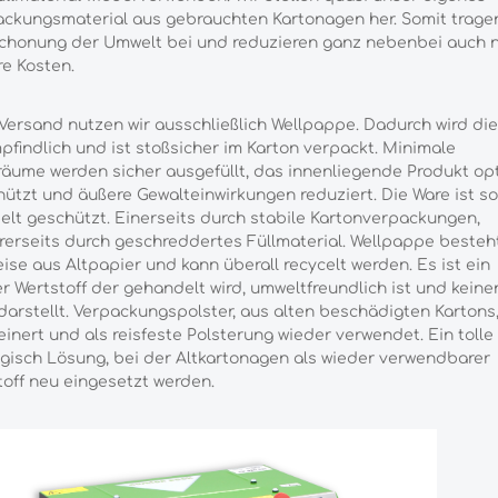
ckungsmaterial aus gebrauchten Kartonagen her. Somit tragen
Schonung der Umwelt bei und reduzieren ganz nebenbei auch 
e Kosten.
ersand nutzen wir ausschließlich Wellpappe. Dadurch wird di
findlich und ist stoßsicher im Karton verpackt. Minimale
äume werden sicher ausgefüllt, das innenliegende Produkt op
ützt und äußere Gewalteinwirkungen reduziert. Die Ware ist s
lt geschützt. Einerseits durch stabile Kartonverpackungen,
erseits durch geschreddertes Füllmaterial. Wellpappe besteh
eise aus Altpapier und kann überall recycelt werden. Es ist ein
r Wertstoff der gehandelt wird, umweltfreundlich ist und keine
darstellt. Verpackungspolster, aus alten beschädigten Kartons
einert und als reisfeste Polsterung wieder verwendet. Ein tolle
gisch Lösung, bei der Altkartonagen als wieder verwendbarer
off neu eingesetzt werden.