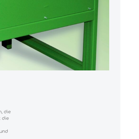
, die
 die
 und