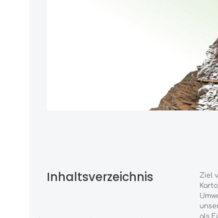
Inhaltsverzeichnis
Ziel 
Karto
Umwel
unser
als F