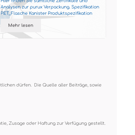
Hier finden Sie sämtliche Zertifikate und
Häufige
Analysen zur purux Verpackung. Spezifikation
Differe
PET_Flasche Kanister Produktspezifikation
unserer
400g Kanister Produkt...
bedingt
Mehr lesen
Meh
lichen dürfen. Die Quelle aller Beiträge, sowie
tie, Zusage oder Haftung zur Verfügung gestellt.