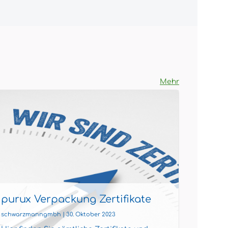
Mehr
purux Verpackung Zertifikate
puru
schwarzmanngmbh | 30. Oktober 2023
schwarzm