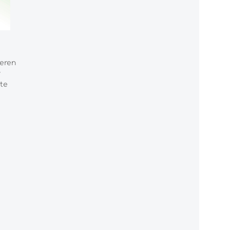
deren
r
te