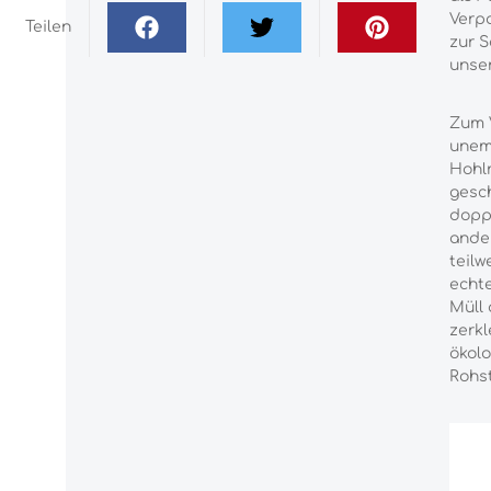
Verpa
Teilen
zur 
unser
Zum V
unemp
Hohlr
gesch
doppe
ander
teilw
echte
Müll 
zerkl
ökolo
Rohst