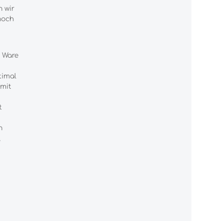
 wir
noch
e Ware
timal
omit
t
n
,