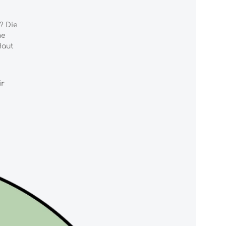
? Die
he
Haut
ir