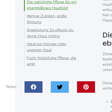
Die natürliche Pflege für ein
Hautb
ebenmäßiges Hautbild
wirk
hier 
Wenige Zutaten, große
Haus
Wirkung
Anwendung: So pflegst du
Di
deine Haut richtig
eb
Ideal bei fettiger oder
unreiner Haut
Zitro
Fazit: Natürliche Pflege, die
Kombi
wirkt
entst
unter
Diese
Teilen
verb