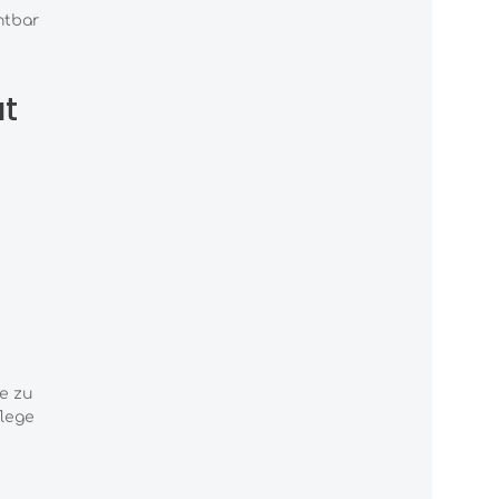
htbar
ut
e zu
flege