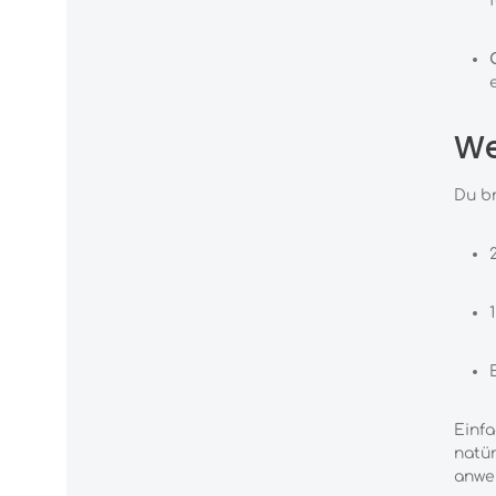
We
Du br
Einfa
natür
anwe