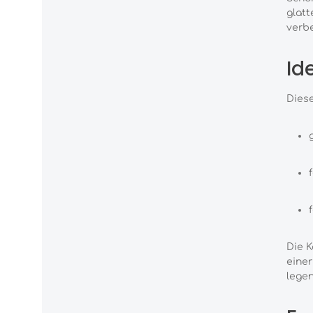
glatt
verb
Id
Diese
Die K
einer
legen