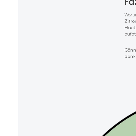
Faz
Warum
Zitro
Hautp
aufat
Gönn 
dank