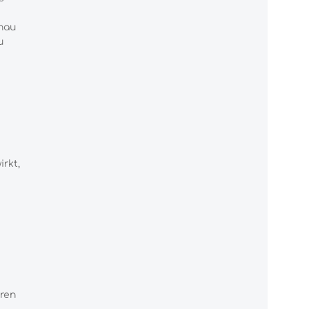
nau
u
rkt,
ren