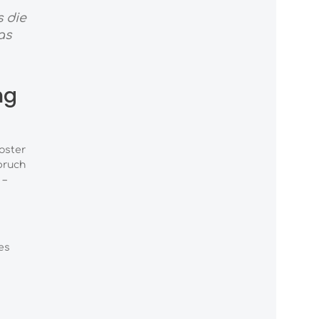
 die
as
ng
ooster
bruch
 –
es