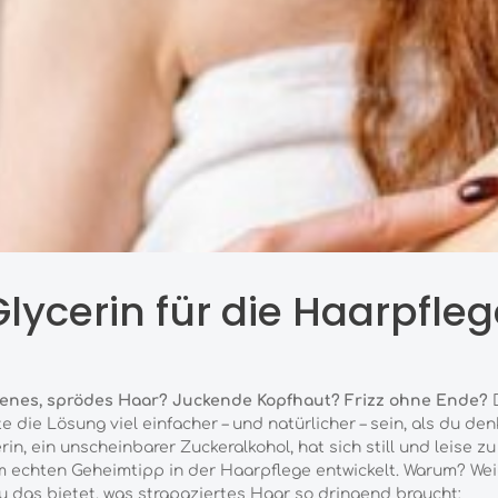
Glycerin für die Haarpfleg
kenes, sprödes Haar? Juckende Kopfhaut? Frizz ohne Ende?
e die Lösung viel einfacher – und natürlicher – sein, als du den
rin, ein unscheinbarer Zuckeralkohol, hat sich still und leise zu
 echten Geheimtipp in der Haarpflege entwickelt. Warum? Wei
 das bietet, was strapaziertes Haar so dringend braucht: