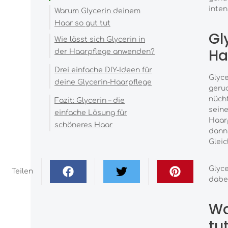
inten
Warum Glycerin deinem
Haar so gut tut
Gl
Wie lässt sich Glycerin in
Ha
der Haarpflege anwenden?
Drei einfache DIY-Ideen für
Unser Tipp: Achte auf
Glyce
deine Glycerin-Haarpflege
Qualität
geruc
nücht
Fazit: Glycerin – die
1. Natürliches Shampoo
seine
einfache Lösung für
mit Glycerin
Haarp
schöneres Haar
2. Glycerin-Conditioner für
dann
extra Feuchtigkeit
Gleic
3. Haarmaske mit
Glyce
Glycerin, Olivenöl und
Teilen
dabei
Honig
Wa
tu