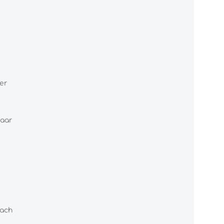
er
Haar
fach