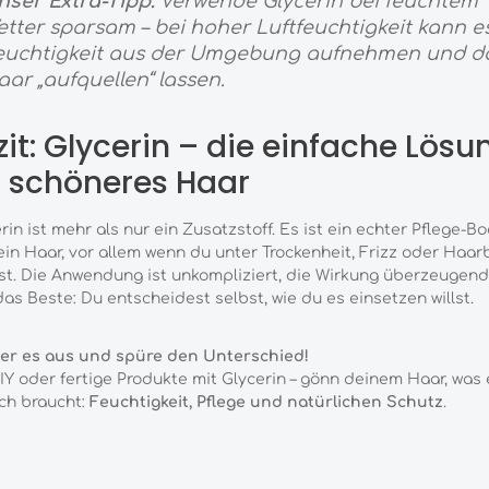
nser Extra-Tipp:
Verwende Glycerin bei feuchtem
tter sparsam – bei hoher Luftfeuchtigkeit kann es
euchtigkeit aus der Umgebung aufnehmen und d
ar „aufquellen“ lassen.
zit: Glycerin – die einfache Lösu
r schöneres Haar
rin ist mehr als nur ein Zusatzstoff. Es ist ein echter Pflege-B
ein Haar, vor allem wenn du unter Trockenheit, Frizz oder Haar
st. Die Anwendung ist unkompliziert, die Wirkung überzeugend
as Beste: Du entscheidest selbst, wie du es einsetzen willst.
ier es aus und spüre den Unterschied!
Y oder fertige Produkte mit Glycerin – gönn deinem Haar, was 
ich braucht:
Feuchtigkeit, Pflege und natürlichen Schutz
.