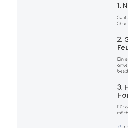
1. 
Sanft
Shamp
2. 
Feu
Ein e
anwen
besch
3. 
Ho
Für a
möcht