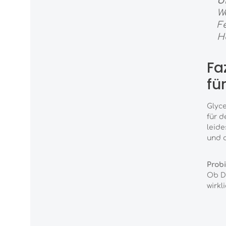
U
We
F
Ha
Fa
fü
Glyce
für d
leide
und d
Prob
Ob DI
wirkl