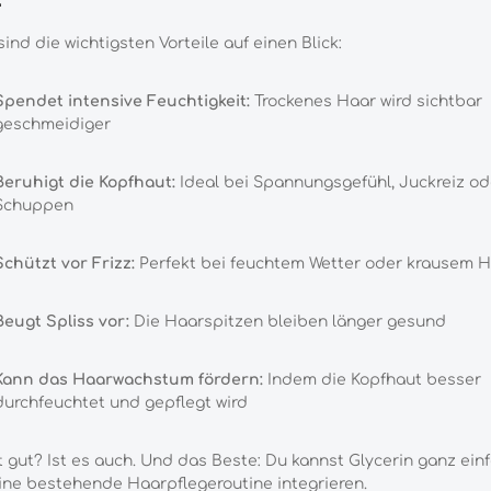
sind die wichtigsten Vorteile auf einen Blick:
Spendet intensive Feuchtigkeit:
Trockenes Haar wird sichtbar
geschmeidiger
Beruhigt die Kopfhaut:
Ideal bei Spannungsgefühl, Juckreiz od
Schuppen
Schützt vor Frizz:
Perfekt bei feuchtem Wetter oder krausem 
Beugt Spliss vor:
Die Haarspitzen bleiben länger gesund
Kann das Haarwachstum fördern:
Indem die Kopfhaut besser
durchfeuchtet und gepflegt wird
t gut? Ist es auch. Und das Beste: Du kannst Glycerin ganz ein
ine bestehende Haarpflegeroutine integrieren.