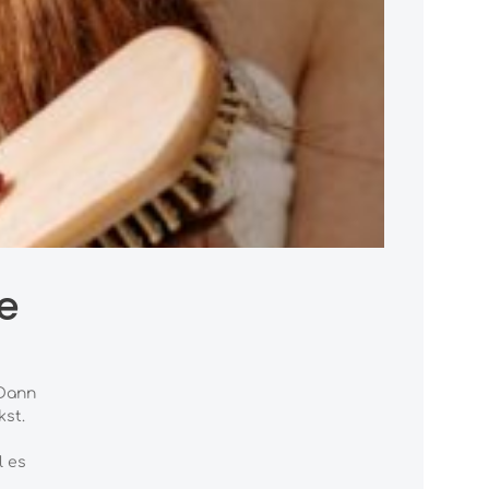
e
Dann
kst.
l es