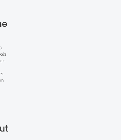
ne
g,
als
gen
rs
em
ut