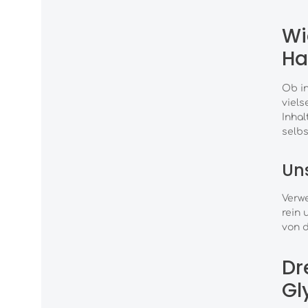
Wi
Ha
Ob in
viels
Inhal
selbs
Uns
Verw
rein 
von d
Dr
Gl