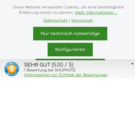
Versandkosten
und ggf. Nachnahmegebühren, wenn
Diese Website verwendet Cookies, um eine bestmögliche
nicht anders angegeben.
Erfahrung bieten zu können.
Mehr Informationen ...
Datenschutz
|
Impressum
Impressum
Versand- und Zahlungsbedingungen
Allgemeine Geschäftsbedingungen
Widerrufsrecht
Nur technisch notwendige
Datenschutz & Cookies
Bildnachweis
Kundeninformationen
Konfigurieren
© 2026 purux.de - with
by
Zenit Design
×
(5.00 / 5)
SEHR GUT
Alle Cookies akzeptieren
1
Bewertung bei SHOPVOTE
Informationen zur Echtheit der Bewertungen