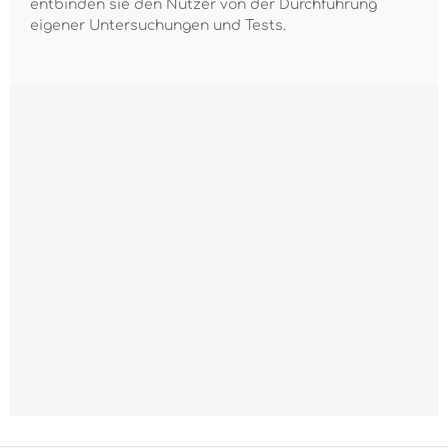
entbinden sie den Nutzer von der Durchführung
eigener Untersuchungen und Tests.
Alle Preise inkl. gesetzl. Mehrwertsteuer zzgl.