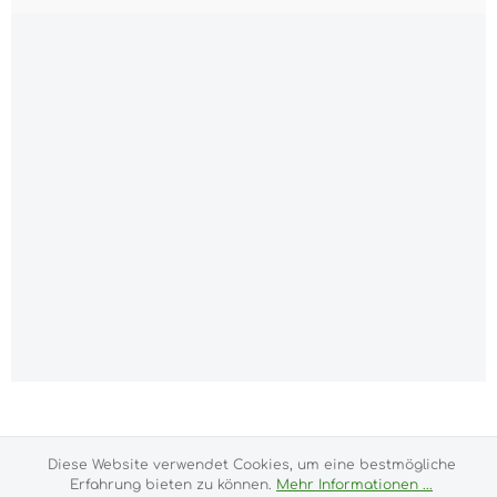
Alle Preise inkl. gesetzl. Mehrwertsteuer zzgl.
Versandkosten
und ggf. Nachnahmegebühren, wenn
nicht anders angegeben.
Diese Website verwendet Cookies, um eine bestmögliche
Erfahrung bieten zu können.
Mehr Informationen ...