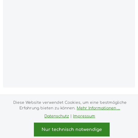
Alle Preise inkl. gesetzl. Mehrwertsteuer zzgl.
Versandkosten
und ggf. Nachnahmegebühren, wenn
Diese Website verwendet Cookies, um eine bestmögliche
Erfahrung bieten zu können.
Mehr Informationen ...
nicht anders angegeben.
Datenschutz
|
Impressum
Impressum
Versand- und Zahlungsbedingungen
Allgemeine Geschäftsbedingungen
Widerrufsrecht
Nur technisch notwendige
Datenschutz & Cookies
Bildnachweis