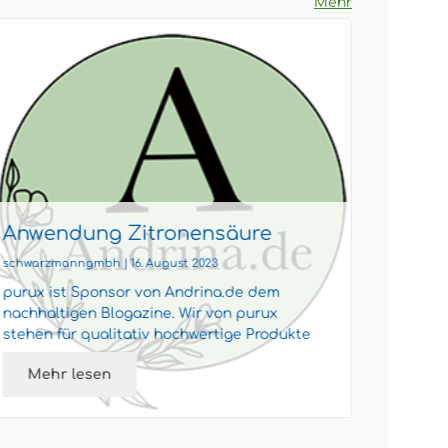
Mehr
Anwendung Zitronensäure
Eige
Zitr
schwarzmanngmbh | 16. August 2023
schwarzm
purux ist Sponsor von Andrina.de dem
Zitrone
nachhaltigen Blogazine. Wir von purux
ist ein
stehen für qualitativ hochwertige Produkte
wasserl
zu günstigen Preisen. Bei uns fi...
ist sie 
Mehr lesen
Meh