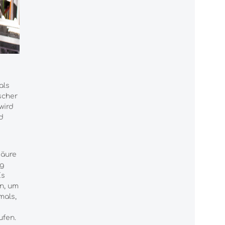
als
scher
wird
d
säure
ig
Es
n, um
mals,
ufen.