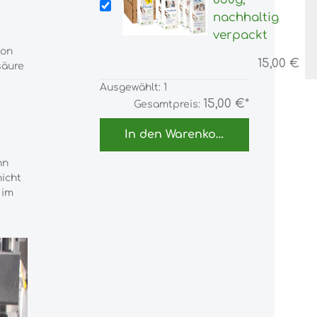
nachhaltig
verpackt
von
15,00 €
säure
Ausgewählt:
1
15,00 €*
Gesamtpreis:
In den Warenkorb
nn
nicht
 im