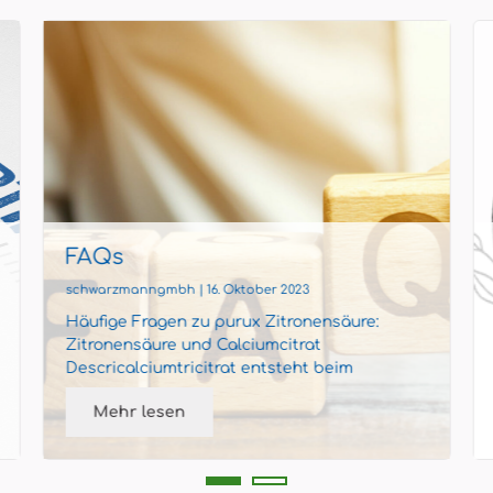
FAQs
schwarzmanngmbh | 16. Oktober 2023
Häufige Fragen zu purux Zitronensäure:
Zitronensäure und Calciumcitrat
Descricalciumtricitrat entsteht beim
entkalken mit Zitronensäure aus Kalk (Calc...
Mehr lesen