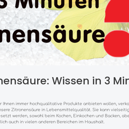
onensäure: Wissen in 3 Mi
r Ihnen immer hochqualitative Produkte anbieten wollen, verk
nsere Zitronensäure in Lebensmittelqualität. Sie kann vielseiti
setzt werden, sowohl beim Kochen, Einkochen und Backen, ab
lich auch in vielen anderen Bereichen im Haushalt.