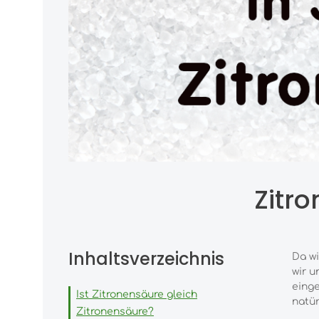
Zitr
Inhaltsverzeichnis
Da wi
wir u
einge
Ist Zitronensäure gleich
natür
Zitronensäure?