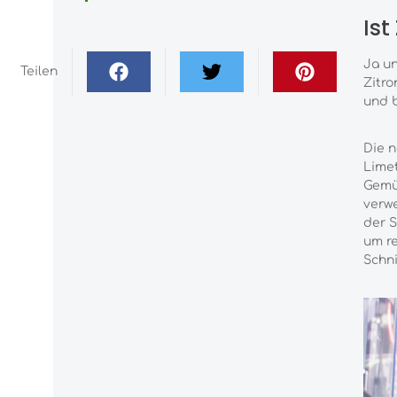
Ist
Ja un
Teilen
Zitro
und b
Die n
Limet
Gemüs
verwe
der S
um re
Schni