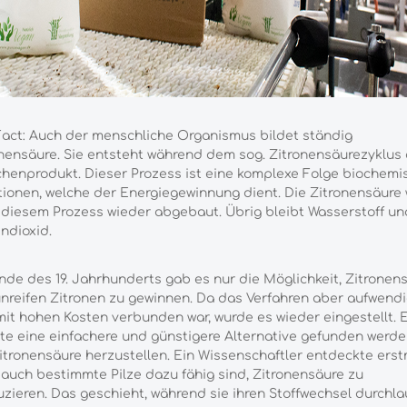
act: Auch der menschliche Organismus bildet ständig
nensäure. Sie entsteht während dem sog. Zitronensäurezyklus 
henprodukt. Dieser Prozess ist eine komplexe Folge biochemi
ionen, welche der Energiegewinnung dient. Die Zitronensäure 
diesem Prozess wieder abgebaut. Übrig bleibt Wasserstoff un
ndioxid.
nde des 19. Jahrhunderts gab es nur die Möglichkeit, Zitronen
nreifen Zitronen zu gewinnen. Da das Verfahren aber aufwend
it hohen Kosten verbunden war, wurde es wieder eingestellt. 
e eine einfachere und günstigere Alternative gefunden werde
itronensäure herzustellen. Ein Wissenschaftler entdeckte erst
auch bestimmte Pilze dazu fähig sind, Zitronensäure zu
zieren. Das geschieht, während sie ihren Stoffwechsel durchla