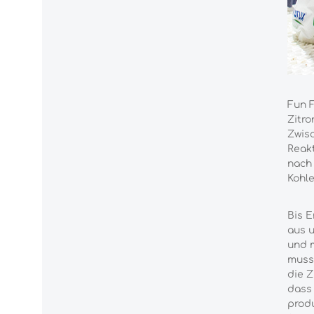
Fun F
Zitro
Zwisc
Reakt
nach 
Kohle
Bis E
aus u
und m
musst
die Z
dass 
produ