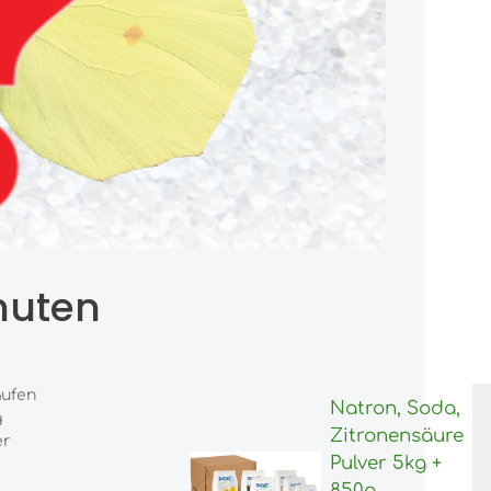
nuten
aufen
Natron, Soda,
g
Zitronensäure
er
Pulver 5kg +
850g,