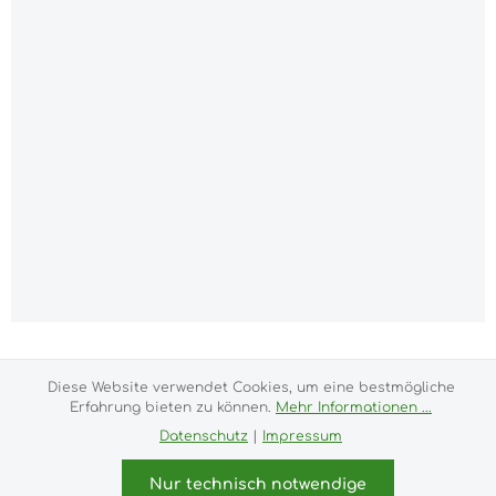
Alle Preise inkl. gesetzl. Mehrwertsteuer zzgl.
Versandkosten
und ggf. Nachnahmegebühren, wenn
Diese Website verwendet Cookies, um eine bestmögliche
nicht anders angegeben.
Erfahrung bieten zu können.
Mehr Informationen ...
Datenschutz
|
Impressum
Impressum
Versand- und Zahlungsbedingungen
Allgemeine Geschäftsbedingungen
Widerrufsrecht
Nur technisch notwendige
Datenschutz & Cookies
Bildnachweis