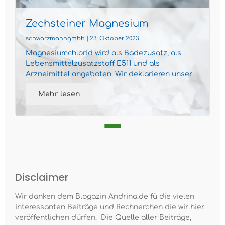
Zechsteiner Magnesium
Kennzeichnung
schwarzmanngmbh | 23. Oktober 2023
Magnesiumchlorid wird als Badezusatz, als
Lebensmittelzusatzstoff E511 und als
Arzneimittel angeboten. Wir deklarieren unser
Zechsteiner Magnesium als...
Mehr lesen
Disclaimer
Wir danken dem Blogazin Andrina.de fü die vielen
interessanten Beiträge und Rechnerchen die wir hier
veröffentlichen dürfen. Die Quelle aller Beiträge,