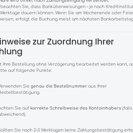
Ware wird direkt nach Zahlungseingang versendet.
 beachten Sie, dass Banküberweisungen – je nach Kreditinstitut 
2 Werktage dauern können. Wenn Sie am Wochenende oder Feie
eisen, erfolgt die Buchung meist am nächsten Bankarbeitstag
Hinweise zur Zuordnung Ihrer
hlung
 Ihre Bestellung ohne Verzögerung bearbeitet werden kann, a
itte auf folgende Punkte:
Verwenden Sie
genau die Bestellnummer
aus Ihrer
Bestellbestätigung.
Achten Sie auf
korrekte Schreibweise des Kontoinhabers
(falls
abweichend).
Sollten Sie nach 2–3 Werktagen keine Zahlungsbestätigung erha