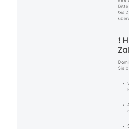
Ihre 
Bitte
bis 
überw
❗ 
Za
Damit
Sie b