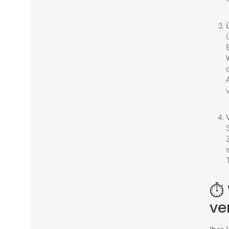
⏱ 
ve