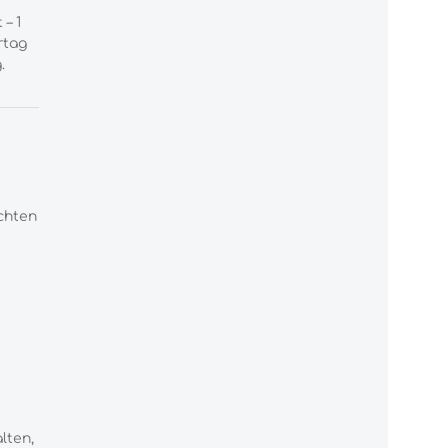
– 1
rtag
.
chten
lten,