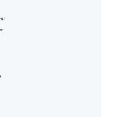
nte
n,
d