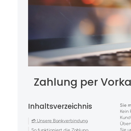
Zahlung per Vorka
Inhaltsverzeichnis
Sie 
Kein 
Kunde
💳 Unsere Bankverbindung
Überw
Sie u
So funktioniert die Zahlung