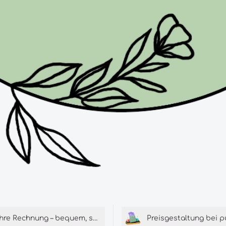
Ihre Rechnung – bequem, schnell und umweltschonend per E-Mail