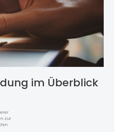
ndung im Überblick
erer
en zur
nden