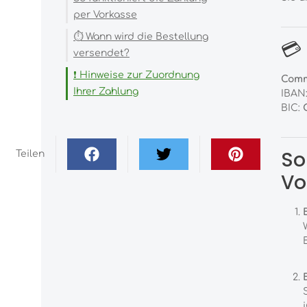
per Vorkasse
⏱ Wann wird die Bestellung
💳
versendet?
❗ Hinweise zur Zuordnung
Comm
Ihrer Zahlung
IBAN
BIC:
So
Teilen
Vo