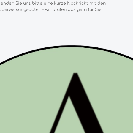
senden Sie uns bitte eine kurze Nachricht mit den
Überweisungsdaten – wir prüfen das gern für Sie.