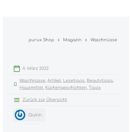
Warenk
nhalt springen
purux Shop
Magazin
Waschnüsse
4. März 2022
Waschnüsse
Artikel
Lesetipps
Beautytipps
Hausmittel
Küchengeschichten
Tipps
Zurück zur Übersicht
Quirin