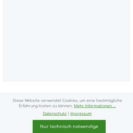
Alle Preise inkl. gesetzl. Mehrwertsteuer zzgl.
Versandkosten
und ggf. Nachnahmegebühren, wenn
Diese Website verwendet Cookies, um eine bestmögliche
nicht anders angegeben.
Erfahrung bieten zu können.
Mehr Informationen ...
Impressum
Versand- und Zahlungsbedingungen
Datenschutz
|
Impressum
Allgemeine Geschäftsbedingungen
Widerrufsrecht
Datenschutz & Cookies
Bildnachweis
Nur technisch notwendige
Kundeninformationen