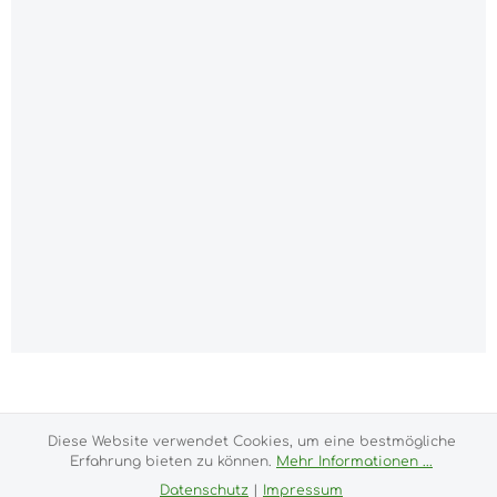
Alle Preise inkl. gesetzl. Mehrwertsteuer zzgl.
Versandkosten
und ggf. Nachnahmegebühren, wenn
nicht anders angegeben.
Diese Website verwendet Cookies, um eine bestmögliche
Erfahrung bieten zu können.
Mehr Informationen ...
Impressum
Versand- und Zahlungsbedingungen
Datenschutz
|
Impressum
Allgemeine Geschäftsbedingungen
Widerrufsrecht