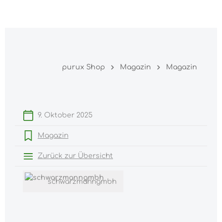
Warenk
nhalt springen
purux Shop
Magazin
Magazin
9. Oktober 2025
Magazin
Zurück zur Übersicht
schwarzmanngmbh