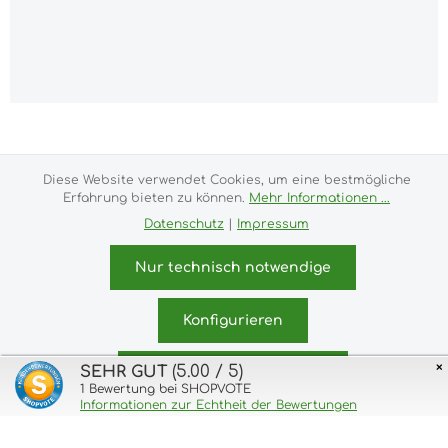
Alle Preise inkl. gesetzl. Mehrwertsteuer zzgl.
Versandkosten
und ggf. Nachnahmegebühren, wenn
nicht anders angegeben.
Diese Website verwendet Cookies, um eine bestmögliche
Erfahrung bieten zu können.
Mehr Informationen ...
Impressum
Versand- und Zahlungsbedingungen
Datenschutz
|
Impressum
Allgemeine Geschäftsbedingungen
Widerrufsrecht
Datenschutz & Cookies
Bildnachweis
Nur technisch notwendige
Kundeninformationen
© 2026 purux.de - with
by
Zenit Design
Konfigurieren
×
(5.00 / 5)
SEHR GUT
Alle Cookies akzeptieren
1
Bewertung bei SHOPVOTE
Informationen zur Echtheit der Bewertungen