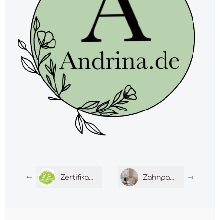
Zertifikate verstehen: Was BIO, Vegan &#038; GMO bei purux wirklich bedeuten
Zahnpasta selber machen: Natürlich gepflegte Zähne