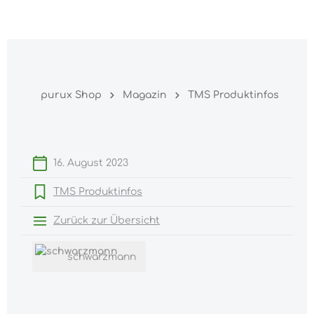
Warenk
nhalt springen
purux Shop
Magazin
TMS Produktinfos
16. August 2023
TMS Produktinfos
Zurück zur Übersicht
schwarzmann