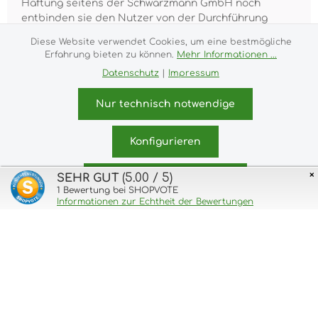
Haftung seitens der Schwarzmann GmbH noch
entbinden sie den Nutzer von der Durchführung
eigener Untersuchungen und Tests.
Diese Website verwendet Cookies, um eine bestmögliche
Erfahrung bieten zu können.
Mehr Informationen ...
Datenschutz
|
Impressum
Nur technisch notwendige
Alle Preise inkl. gesetzl. Mehrwertsteuer zzgl.
Versandkosten
und ggf. Nachnahmegebühren, wenn
nicht anders angegeben.
Konfigurieren
Impressum
Versand- und Zahlungsbedingungen
×
(5.00 / 5)
SEHR GUT
Allgemeine Geschäftsbedingungen
Widerrufsrecht
Alle Cookies akzeptieren
1
Bewertung bei SHOPVOTE
Datenschutz & Cookies
Bildnachweis
Informationen zur Echtheit der Bewertungen
Kundeninformationen
© 2026 purux.de - with
by
Zenit Design