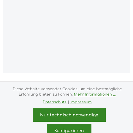
Alle Preise inkl. gesetzl. Mehrwertsteuer zzgl.
Versandkosten
und ggf. Nachnahmegebühren, wenn
Diese Website verwendet Cookies, um eine bestmögliche
nicht anders angegeben.
Erfahrung bieten zu können.
Mehr Informationen ...
Datenschutz
|
Impressum
Impressum
Versand- und Zahlungsbedingungen
Allgemeine Geschäftsbedingungen
Widerrufsrecht
Nur technisch notwendige
Datenschutz & Cookies
Bildnachweis
Kundeninformationen
Konfigurieren