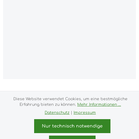
Alle Preise inkl. gesetzl. Mehrwertsteuer zzgl.
Versandkosten
und ggf. Nachnahmegebühren, wenn
Diese Website verwendet Cookies, um eine bestmögliche
nicht anders angegeben.
Erfahrung bieten zu können.
Mehr Informationen ...
Impressum
Versand- und Zahlungsbedingungen
Datenschutz
|
Impressum
Allgemeine Geschäftsbedingungen
Widerrufsrecht
Datenschutz & Cookies
Bildnachweis
Nur technisch notwendige
Kundeninformationen