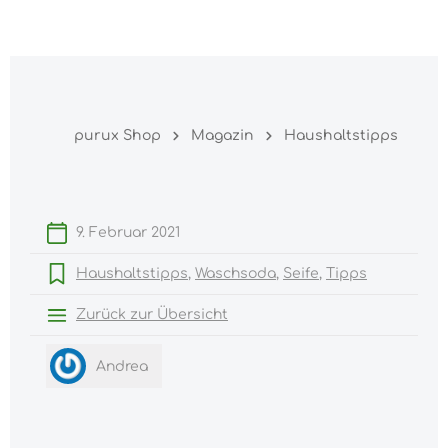
Warenk
nhalt springen
purux Shop
Magazin
Haushaltstipps
9. Februar 2021
Haushaltstipps
Waschsoda
Seife
Tipps
Zurück zur Übersicht
Andrea