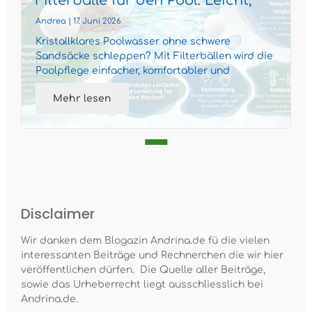
Filterbälle für den Pool: Leicht,
effizient und nachhaltig
Andrea | 17. Juni 2026
Kristallklares Poolwasser ohne schwere
Sandsäcke schleppen? Mit Filterbällen wird die
Poolpflege einfacher, komfortabler und
gleichzeitig nachhaltiger...
Mehr lesen
Disclaimer
Wir danken dem Blogazin Andrina.de fü die vielen
interessanten Beiträge und Rechnerchen die wir hier
veröffentlichen dürfen. Die Quelle aller Beiträge,
sowie das Urheberrecht liegt ausschliesslich bei
Andrina.de.