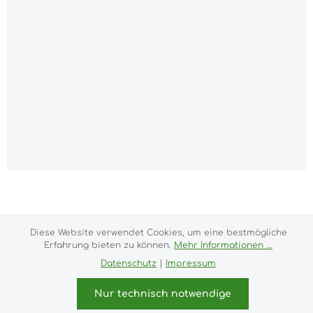
Alle Preise inkl. gesetzl. Mehrwertsteuer zzgl.
Versandkosten
und ggf. Nachnahmegebühren, wenn
nicht anders angegeben.
Diese Website verwendet Cookies, um eine bestmögliche
Impressum
Versand- und Zahlungsbedingungen
Erfahrung bieten zu können.
Mehr Informationen ...
Allgemeine Geschäftsbedingungen
Widerrufsrecht
Datenschutz
|
Impressum
Datenschutz & Cookies
Bildnachweis
Kundeninformationen
Nur technisch notwendige