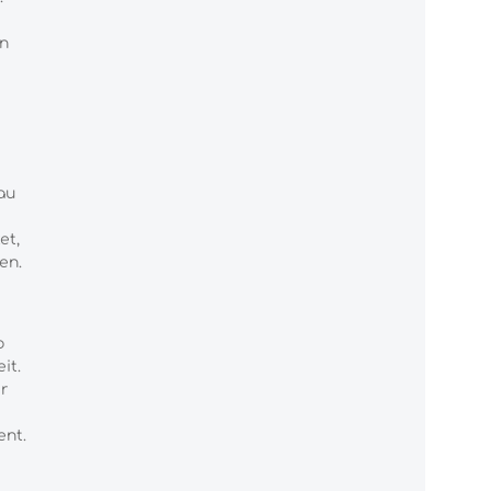
en
au
et,
en.
o
it.
r
ent.