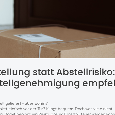
ellung statt Abstellrisik
tellgenehmigung empfe
ll geliefert – aber wohin?
aket einfach vor der Tür? Klingt bequem. Doch was viele nicht
n: Damit beginnt ein Risiko, das im Ernstfall teuer werden kann