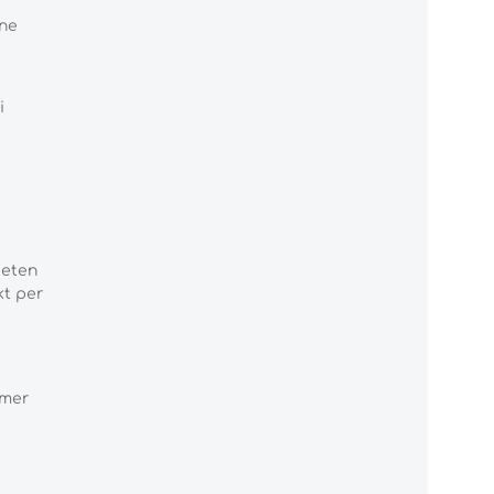
hne
i
ieten
kt per
mmer