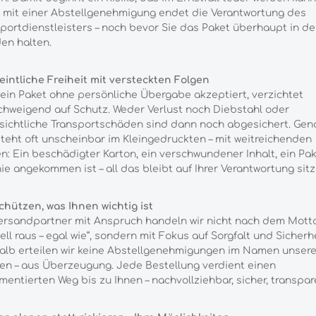
 mit einer Abstellgenehmigung endet die Verantwortung des
portdienstleisters – noch bevor Sie das Paket überhaupt in d
en halten.
intliche Freiheit mit versteckten Folgen
ein Paket ohne persönliche Übergabe akzeptiert, verzichtet
schweigend auf Schutz. Weder Verlust noch Diebstahl oder
sichtliche Transportschäden sind dann noch abgesichert. Gen
teht oft unscheinbar im Kleingedruckten – mit weitreichenden
n: Ein beschädigter Karton, ein verschwundener Inhalt, ein Pak
ie angekommen ist – all das bleibt auf Ihrer Verantwortung sitz
chützen, was Ihnen wichtig ist
ersandpartner mit Anspruch handeln wir nicht nach dem Mott
ell raus – egal wie“, sondern mit Fokus auf Sorgfalt und Sicherhe
alb erteilen wir keine Abstellgenehmigungen im Namen unsere
n – aus Überzeugung. Jede Bestellung verdient einen
entierten Weg bis zu Ihnen – nachvollziehbar, sicher, transpar