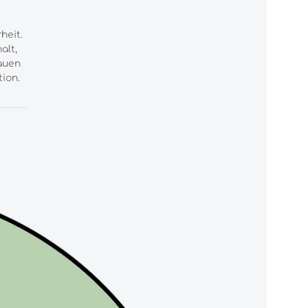
heit.
alt,
rauen
ion.