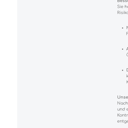
Besse
Sie h
Risiko
K
Unser
Nach
und e
Kontr
entg