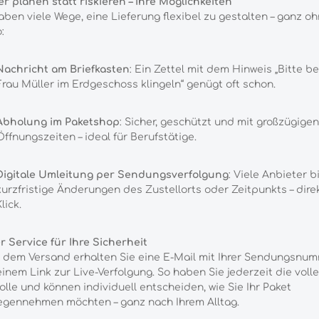
r planen statt riskieren – Ihre Möglichkeiten
aben viele Wege, eine Lieferung flexibel zu gestalten – ganz o
:
Nachricht am Briefkasten
: Ein Zettel mit dem Hinweis „Bitte be
Frau Müller im Erdgeschoss klingeln“ genügt oft schon.
Abholung im Paketshop
: Sicher, geschützt und mit großzügigen
Öffnungszeiten – ideal für Berufstätige.
Digitale Umleitung per Sendungsverfolgung
: Viele Anbieter b
kurzfristige Änderungen des Zustellorts oder Zeitpunkts – dire
lick.
 Service für Ihre Sicherheit
 dem Versand erhalten Sie eine E-Mail mit Ihrer Sendungsnu
inem Link zur Live-Verfolgung. So haben Sie jederzeit die volle
olle und können individuell entscheiden, wie Sie Ihr Paket
egennehmen möchten – ganz nach Ihrem Alltag.