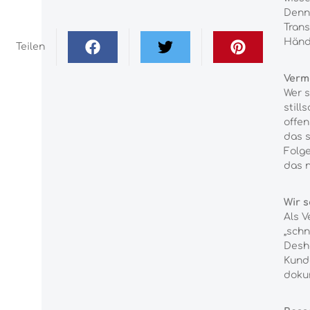
Denn
Trans
Händ
Teilen
Verme
Wer s
still
offen
das s
Folge
das n
Wir s
Als V
„schn
Desh
Kunde
dokum