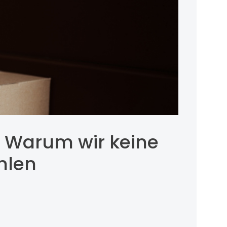
o: Warum wir keine
hlen
.