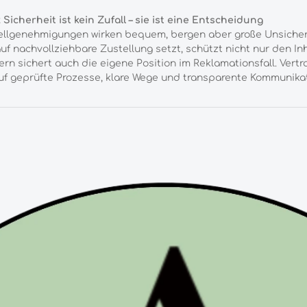
: Sicherheit ist kein Zufall – sie ist eine Entscheidung
ellgenehmigungen wirken bequem, bergen aber große Unsicher
uf nachvollziehbare Zustellung setzt, schützt nicht nur den Inh
rn sichert auch die eigene Position im Reklamationsfall. Vert
uf geprüfte Prozesse, klare Wege und transparente Kommunikat