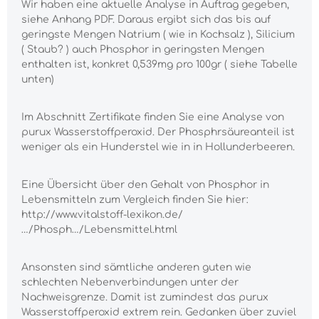
Wir haben eine aktuelle Analyse in Auftrag gegeben,
siehe Anhang PDF. Daraus ergibt sich das bis auf
geringste Mengen Natrium ( wie in Kochsalz ), Silicium
( Staub? ) auch Phosphor in geringsten Mengen
enthalten ist, konkret 0,539mg pro 100gr ( siehe Tabelle
unten)
Im Abschnitt Zertifikate finden Sie eine Analyse von
purux Wasserstoffperoxid. Der Phosphrsäureanteil ist
weniger als ein Hunderstel wie in in Hollunderbeeren.
Eine Übersicht über den Gehalt von Phosphor in
Lebensmitteln zum Vergleich finden Sie hier:
http://www.vitalstoff-lexikon.de/
…/Phosph…/Lebensmittel.html
Ansonsten sind sämtliche anderen guten wie
schlechten Nebenverbindungen unter der
Nachweisgrenze. Damit ist zumindest das purux
Wasserstoffperoxid extrem rein. Gedanken über zuviel