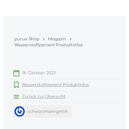
Warenk
nhalt springen
purux Shop
Magazin
Wasserstoffperoxid Produktinfos
18. Oktober 2023
Wasserstoffperoxid Produktinfos
Zurück zur Übersicht
schwarzmanngmbh