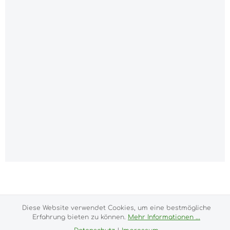
Alle Preise inkl. gesetzl. Mehrwertsteuer zzgl.
Versandkosten
und ggf. Nachnahmegebühren, wenn
nicht anders angegeben.
Diese Website verwendet Cookies, um eine bestmögliche
Impressum
Versand- und Zahlungsbedingungen
Erfahrung bieten zu können.
Mehr Informationen ...
Allgemeine Geschäftsbedingungen
Widerrufsrecht