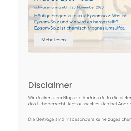
schwarzmanngmbh | 23. November 2023
om-
Häufige Fragen zu purux Epsomsalz: Was ist
t, ist
Epsom-Salz und wie wird es hergestellt?
mmendes
Epsom-Salz ist chemisch Magnesiumsulfat.
Es wird aus natürlichen Qu...
Mehr lesen
Disclaimer
Wir danken dem Blogazin Andrina.de fü die vielen
das Urheberrecht liegt ausschliesslich bei Andri
Die Beiträge sind insbesondere keine zugesiche