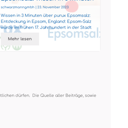
schwarzmanngmbh | 23. November 2023
schwarzm
Wissen in 3 Minuten über purux Epsomsalz:
purux i
Entdeckung in Epsom, England: Epsom-Salz
nachhal
wurde im frühen 17. Jahrhundert in der Stadt
stehen 
Epsom in England entde...
zu günst
Mehr lesen
Meh
lichen dürfen. Die Quelle aller Beiträge, sowie