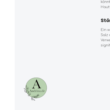
könnt
Hautt
Stö
Ein w
Salz 
Verw
signi