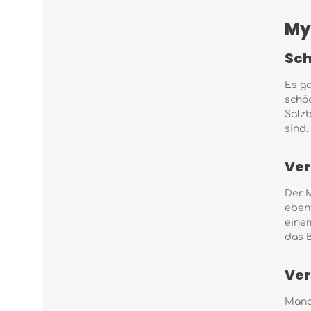
My
Sch
Es g
schäd
Salzb
sind.
Ver
Der 
ebenf
einem
das B
Ver
Manc