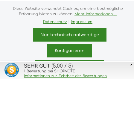
Versandkosten
und ggf. Nachnahmegebühren, wenn
nicht anders angegeben.
Diese Website verwendet Cookies, um eine bestmögliche
Erfahrung bieten zu können.
Mehr Informationen ...
Impressum
Versand- und Zahlungsbedingungen
Datenschutz
|
Impressum
Allgemeine Geschäftsbedingungen
Widerrufsrecht
Datenschutz & Cookies
Bildnachweis
Nur technisch notwendige
Kundeninformationen
© 2026 purux.de - with
by
Zenit Design
Konfigurieren
×
(5.00 / 5)
SEHR GUT
Alle Cookies akzeptieren
1
Bewertung bei SHOPVOTE
Informationen zur Echtheit der Bewertungen