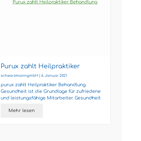
Purux zahlt Heilpraktiker
purux
Behandlung
schwarzmanngmbH | 6. Januar 2021
schwarzm
purux zahlt Heilpraktiker Behandlung
purux z
Gesundheit ist die Grundlage für zufriedene
Auslan
und leistungsfähige Mitarbeiter. Gesundheit
Highlig
ist ein Komplex aus Körpe...
Mitarbe
Mehr lesen
Meh
Zusatzv