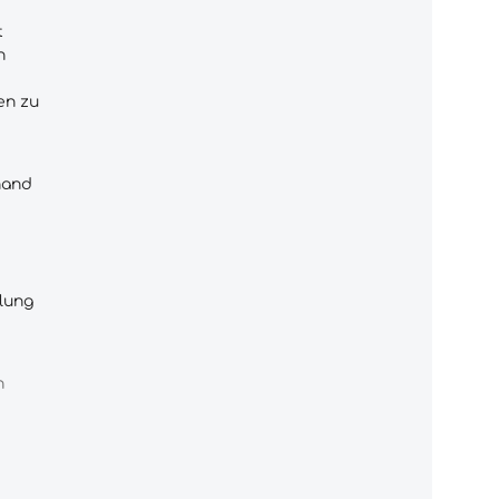
t
n
en zu
hand
lung
n