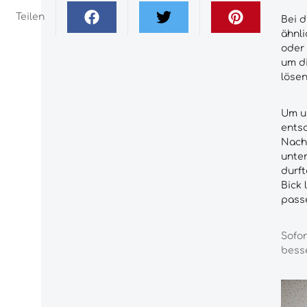
Teilen
Bei d
ähnli
oder 
um di
lösen
Um un
entsc
Nach 
unter
durft
Bick
passe
Sofor
besse