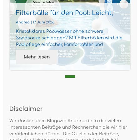
Filterbälle für den Pool: Leicht,
effizient und nachhaltig
Andrea | 17. Juni 2026
Kristallklares Poolwasser ohne schwere
Sandsäcke schleppen? Mit Filterbällen wird die
Poolpflege einfacher, komfortabler und
gleichzeitig nachhaltiger...
Mehr lesen
Disclaimer
Wir danken dem Blogazin Andrina.de fü die vielen
interessanten Beiträge und Rechnerchen die wir hier
veröffentlichen dürfen. Die Quelle aller Beiträge,