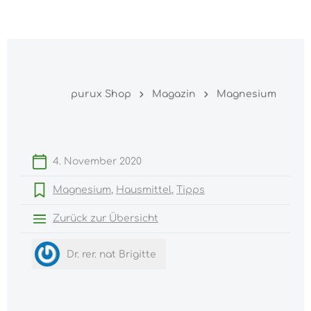
Warenk
nhalt springen
purux Shop
Magazin
Magnesium
4. November 2020
Magnesium
Hausmittel
Tipps
Zurück zur Übersicht
Dr. rer. nat Brigitte