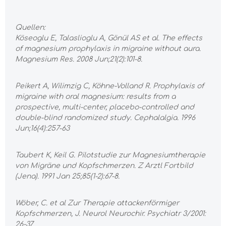
Quellen:
Köseoglu E, Talaslioglu A, Gönül AS et al. The effects
of magnesium prophylaxis in migraine without aura.
Magnesium Res. 2008 Jun;21(2):101-8.
Peikert A, Wilimzig C, Köhne-Volland R. Prophylaxis of
migraine with oral magnesium: results from a
prospective, multi-center, placebo-controlled and
double-blind randomized study. Cephalalgia. 1996
Jun;16(4):257-63
Taubert K, Keil G. Pilotstudie zur Magnesiumtherapie
von Migräne und Kopfschmerzen. Z Arztl Fortbild
(Jena). 1991 Jan 25;85(1-2):67-8.
Wöber, C. et al Zur Therapie attackenförmiger
Kopfschmerzen, J. Neurol Neurochir. Psychiatr 3/2001:
26-37