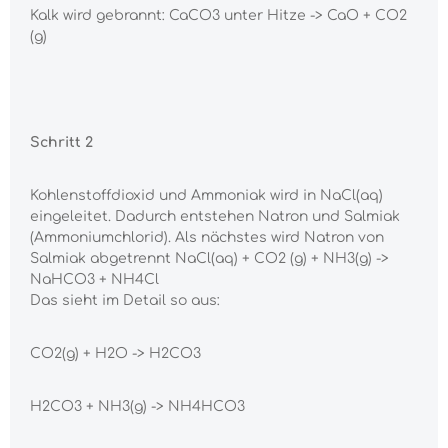
Kalk wird gebrannt: CaCO3 unter Hitze -> CaO + CO2
(g)
Schritt 2
Kohlenstoffdioxid und Ammoniak wird in NaCl(aq)
eingeleitet. Dadurch entstehen Natron und Salmiak
(Ammoniumchlorid). Als nächstes wird Natron von
Salmiak abgetrennt NaCl(aq) + CO2 (g) + NH3(g) ->
NaHCO3 + NH4Cl
Das sieht im Detail so aus:
CO2(g) + H2O -> H2CO3
H2CO3 + NH3(g) -> NH4HCO3