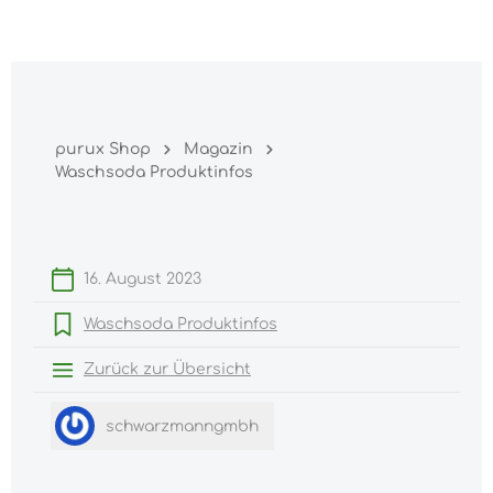
Warenk
nhalt springen
purux Shop
Magazin
Waschsoda Produktinfos
16. August 2023
Waschsoda Produktinfos
Zurück zur Übersicht
schwarzmanngmbh