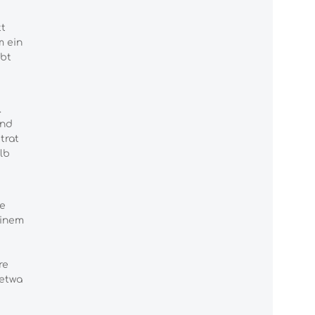
tt
m ein
rbt
.
und
trat
lb
e
einem
re
 etwa