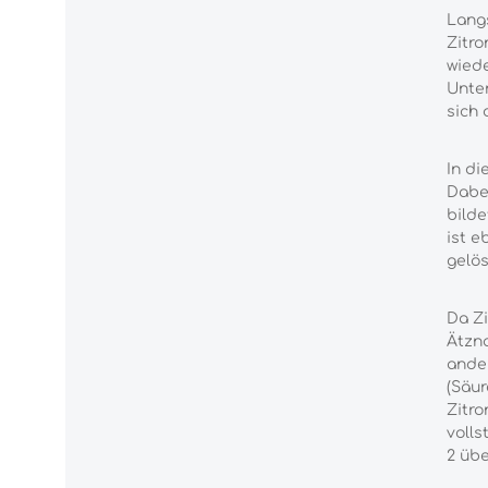
Lang
Zitro
wiede
Unter
sich 
In di
Dabei
bilde
ist e
gelös
Da Z
Ätzna
ande
(Säur
Zitro
volls
2 übe