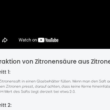
raktion von Zitronensäure aus Zitron
itt 1:
itronensaft in einen Glasbehälter füllen. Wenn man den Saft a
hen Zitronen presst, darauf achten, dass keine Kerne hineinfall
H-Wert des Safts liegt derzeit bei etwa 2-3.
itt 2: