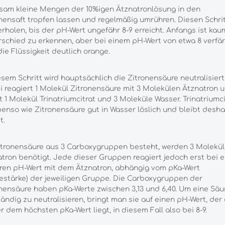
sam kleine Mengen der 10%igen Ätznatronlösung in den
nensaft tropfen lassen und regelmäßig umrühren. Diesen Schri
rholen, bis der pH-Wert ungefähr 8-9 erreicht. Anfangs ist kau
schied zu erkennen, aber bei einem pH-Wert von etwa 8 verfä
die Flüssigkeit deutlich orange.
esem Schritt wird hauptsächlich die Zitronensäure neutralisiert
 reagiert 1 Molekül Zitronensäure mit 3 Molekülen Ätznatron 
t 1 Molekül Trinatriumcitrat und 3 Moleküle Wasser. Trinatriumci
benso wie Zitronensäure gut in Wasser löslich und bleibt desha
t.
itronensäure aus 3 Carboxygruppen besteht, werden 3 Molekül
tron benötigt. Jede dieser Gruppen reagiert jedoch erst bei 
ren pH-Wert mit dem Ätznatron, abhängig vom pKa-Wert
estärke) der jeweiligen Gruppe. Die Carboxygruppen der
nensäure haben pKa-Werte zwischen 3,13 und 6,40. Um eine Säu
tändig zu neutralisieren, bringt man sie auf einen pH-Wert, der
r dem höchsten pKa-Wert liegt, in diesem Fall also bei 8-9.