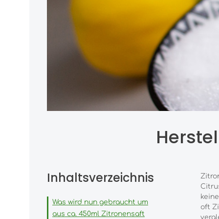
Herste
Inhaltsverzeichnis
Zitro
Citru
keine
Was wird nun gebraucht um
oft Z
aus ca. 450ml Zitronensaft
vergl