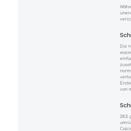
Währe
uner
versc
Schr
Die n
wasse
einfa
zuset
norma
verbe
Ende
von m
Schr
28,5 
umrüh
Calci