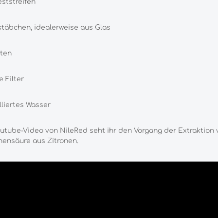
ststreifen
täbchen, idealerweise aus Glas
tten
e Filter
lliertes Wasser
utube-Video von NileRed seht ihr den Vorgang der Extraktion 
nensäure aus Zitronen.