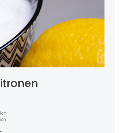
itronen
ich
ich
n