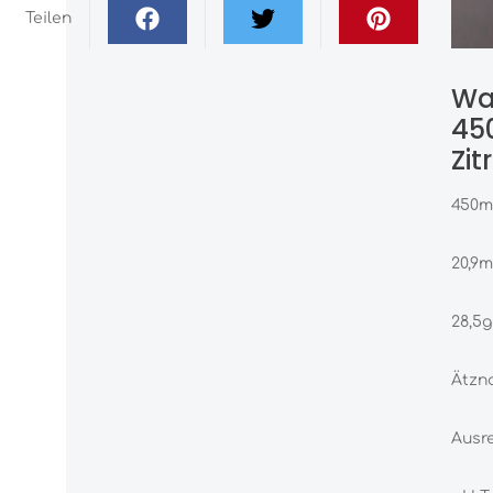
Teilen
Wa
45
Zi
450ml
20,9m
28,5g
Ätzna
Ausr