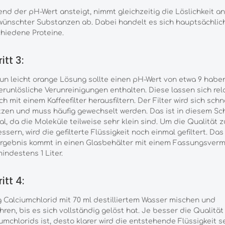
nd der pH-Wert ansteigt, nimmt gleichzeitig die Löslichkeit a
wünschter Substanzen ab. Dabei handelt es sich hauptsächlic
hiedene Proteine.
itt 3:
un leicht orange Lösung sollte einen pH-Wert von etwa 9 habe
runlösliche Verunreinigungen enthalten. Diese lassen sich rela
ch mit einem Kaffeefilter herausfiltern. Der Filter wird sich schn
zen und muss häufig gewechselt werden. Das ist in diesem Sch
l, da die Moleküle teilweise sehr klein sind. Um die Qualität z
ssern, wird die gefilterte Flüssigkeit noch einmal gefiltert. Das
rgebnis kommt in einen Glasbehälter mit einem Fassungsver
indestens 1 Liter.
itt 4:
g Calciumchlorid mit 70 ml destilliertem Wasser mischen und
ren, bis es sich vollständig gelöst hat. Je besser die Qualität
umchlorids ist, desto klarer wird die entstehende Flüssigkeit se