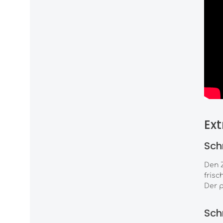
Ext
Schr
Den Z
frisc
Der p
Schr