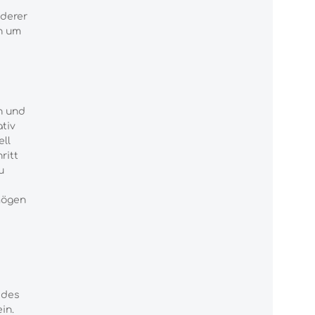
nderer
h um
n und
tiv
ell
ritt
u
mögen
 des
in.