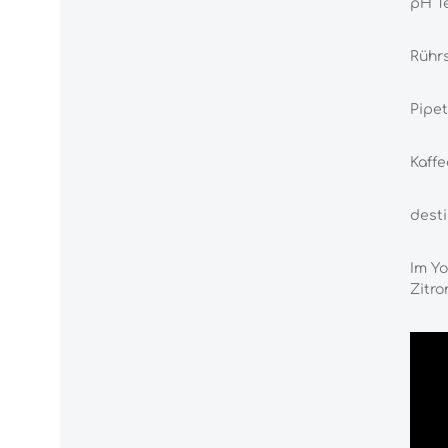
pH Te
Rührs
Pipe
Kaffe
desti
Im Yo
Zitro