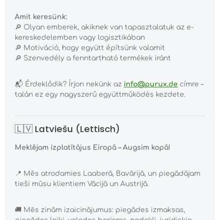
Amit keresünk:
🔎
Olyan emberek, akiknek van tapasztalatuk az e-
kereskedelemben vagy logisztikában
🔎
Motiváció, hogy együtt építsünk valamit
🔎
Szenvedély a fenntartható termékek iránt
📬
Érdeklődik? Írjon nekünk az
info@purux.de
címre –
talán ez egy nagyszerű együttműködés kezdete.
🇱🇻 Latviešu (Lettisch)
Meklējam izplatītājus Eiropā – Augsim kopā!
📍
Mēs atrodamies Laaberā, Bavārijā, un piegādājam
tieši mūsu klientiem Vācijā un Austrijā.
🚚
Mēs zinām izaicinājumus: piegādes izmaksas,