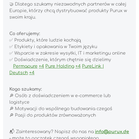
🤝
Dlatego szukamy niezawodnych partnerów w całej
Europie, którzy chcą dystrybuować produkty Purux w
swoim kraju.
Co oferujemy:
✅
Produkty, które ludzie kochają
✅
Etykiety i opakowania w Twoim języku
✅
Wsparcie w zakresie wysyłki, IT i marketingu online
✅
Doświadczenie, którym chętnie się dzielimy
Permapure
+4
Pure Holding
+4
PureLink |
Deutsch
+4
Kogo szukamy:
🔎
Osób z doświadczeniem w e-commerce lub
logistyce
🔎
Motywacji do wspólnego budowania czegoś
🔎
Pasji do produktów zrównoważonych
📬
Zainteresowany? Napisz do nas na
info@purux.de
– może to początek czegoś wspaniałego.