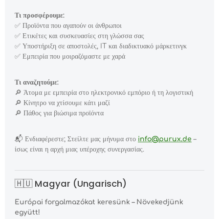
Τι προσφέρουμε:
✅
Προϊόντα που αγαπούν οι άνθρωποι
✅
Ετικέτες και συσκευασίες στη γλώσσα σας
✅
Υποστήριξη σε αποστολές, IT και διαδικτυακό μάρκετινγκ
✅
Εμπειρία που μοιραζόμαστε με χαρά
Τι αναζητούμε:
🔎
Άτομα με εμπειρία στο ηλεκτρονικό εμπόριο ή τη λογιστική
🔎
Κίνητρο να χτίσουμε κάτι μαζί
🔎
Πάθος για βιώσιμα προϊόντα
📬
Ενδιαφέρεστε; Στείλτε μας μήνυμα στο
info@purux.de
–
ίσως είναι η αρχή μιας υπέροχης συνεργασίας.
🇭🇺 Magyar (Ungarisch)
Európai forgalmazókat keresünk – Növekedjünk
együtt!