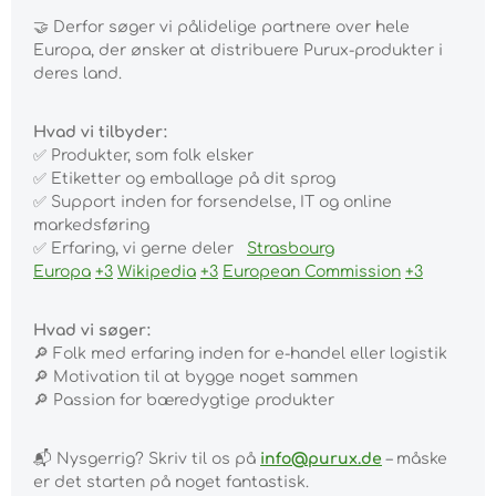
🤝
Derfor søger vi pålidelige partnere over hele
Europa, der ønsker at distribuere Purux-produkter i
deres land.
Hvad vi tilbyder:
✅
Produkter, som folk elsker
✅
Etiketter og emballage på dit sprog
✅
Support inden for forsendelse, IT og online
markedsføring
✅
Erfaring, vi gerne deler
Strasbourg
Europa
+3
Wikipedia
+3
European Commission
+3
Hvad vi søger:
🔎
Folk med erfaring inden for e-handel eller logistik
🔎
Motivation til at bygge noget sammen
🔎
Passion for bæredygtige produkter
📬
Nysgerrig? Skriv til os på
info@purux.de
– måske
er det starten på noget fantastisk.