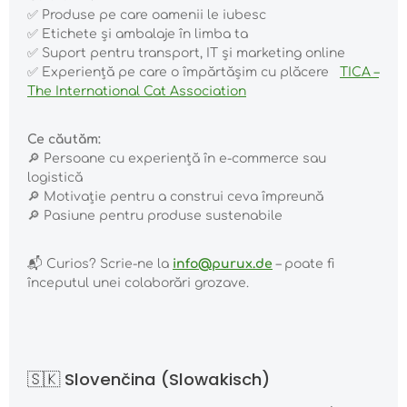
✅
Produse pe care oamenii le iubesc
✅
Etichete și ambalaje în limba ta
✅
Suport pentru transport, IT și marketing online
✅
Experiență pe care o împărtășim cu plăcere
TICA –
The International Cat Association
Ce căutăm:
🔎
Persoane cu experiență în e-commerce sau
logistică
🔎
Motivație pentru a construi ceva împreună
🔎
Pasiune pentru produse sustenabile
📬
Curios? Scrie-ne la
info@purux.de
– poate fi
începutul unei colaborări grozave.
🇸🇰 Slovenčina (Slowakisch)