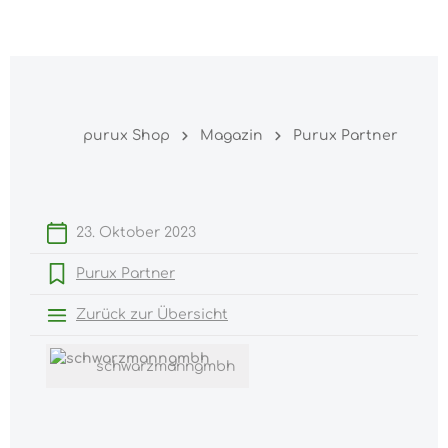
Warenk
nhalt springen
purux Shop
Magazin
Purux Partner
23. Oktober 2023
Purux Partner
Zurück zur Übersicht
schwarzmanngmbh