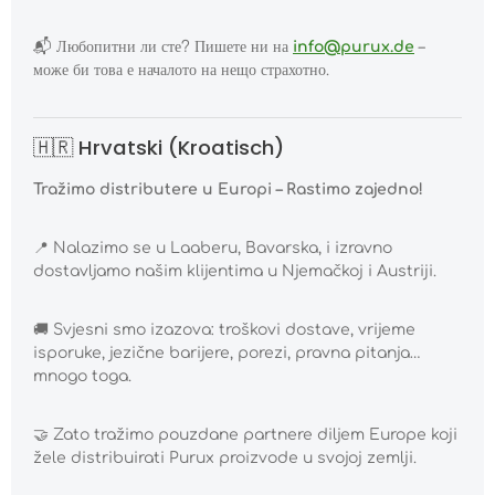
📬
Любопитни ли сте? Пишете ни на
info@purux.de
–
може би това е началото на нещо страхотно.
🇭🇷 Hrvatski (Kroatisch)
Tražimo distributere u Europi – Rastimo zajedno!
📍
Nalazimo se u Laaberu, Bavarska, i izravno
dostavljamo našim klijentima u Njemačkoj i Austriji.
🚚
Svjesni smo izazova: troškovi dostave, vrijeme
isporuke, jezične barijere, porezi, pravna pitanja…
mnogo toga.
🤝
Zato tražimo pouzdane partnere diljem Europe koji
žele distribuirati Purux proizvode u svojoj zemlji.