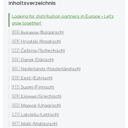
Inhaltsverzeichnis
Looking for distribution partners in Europe – Let’s
grow together!
🇧🇬 Български (Bulgarisch)
🇭🇷 Hrvatski (Kroatisch)
🇨🇿 Čeština (Tschechisch)
🇩🇰 Dansk (Dänisch)
🇳🇱 Nederlands (Niederländisch)
🇪🇪 Eesti (Estnisch)
🇫🇮 Suomi (Finnisch)
🇬🇷 Ελληνικά (Griechisch)
🇭🇺 Magyar (Ungarisch)
🇱🇻 Latviešu (Lettisch)
🇲🇹 Malti (Maltesisch)