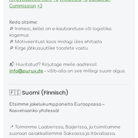
Commission
+3
Keda otsime:
🔎
Inimesi, kellel on e-kaubanduse või logistika
kogemus
🔎
Motiveeritust koos midagi üles ehitada
🔎
Kirge jätkusuutlike toodete vastu
📬
Huvitatud? Kirjutage meile aadressil
info@purux.de
– võib-olla on see millegi suure algus.
🇫🇮 Suomi (Finnisch)
Etsimme jakelukumppaneita Euroopassa –
Kasvetaanko yhdessä!
📍
Toimimme Laaberissa, Baijerissa, ja toimitamme
suoraan asiakkaillemme Saksassa ja Itävallassa.