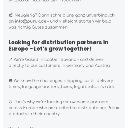
🔎 Spaß an nachhaltigen Produkten
📬 Neugierig? Dann schreib uns ganz unverbindlich
an
info@purux.de
– und vielleicht starten wir bald
was richtig Gutes zusammen.
Looking for distribution partners in
Europe – Let’s grow together!
📍 We’re based in Laaber, Bavaria – and deliver
directly to our customers in Germany and Austria.
🚚 We know the challenges: shipping costs, delivery
times, language barriers, taxes, legal stuff… it’s a lot.
🤝 That’s why we’re looking for awesome partners
across Europe who are excited to distribute our Purux
products in their country.