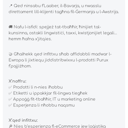
📍
Qed ninsabu f’Laaber, il-Bavarja, u nwasslu
direttament lill-klijenti tagħna fil-Ġermanja u l-Awstrija.
🚚
Nafu l-isfidi: spejjeż tat-tbaħħir, ħinijiet tal-
kunsinna, ostakli lingwistiċi, taxxi, kwistjonijiet legali…
hemm ħafna x’jitqies.
🤝
Għalhekk qed infittxu sħab affidabbli madwar l-
Ewropa li jixtiequ jiddistribwixxu l-prodotti Purux
f’pajjiżhom.
X’noffru:
✅
Prodotti li n-nies iħobbu
✅
Etiketti u ippakkjar fil-lingwa tiegħek
✅
Appoġġ fit-tbaħħir, IT u marketing online
✅
Esperjenza li nħobbu naqsmu
X’qed infittxu:
🔎
Nies b’esperjenza fl-eCommerce jew loġistika