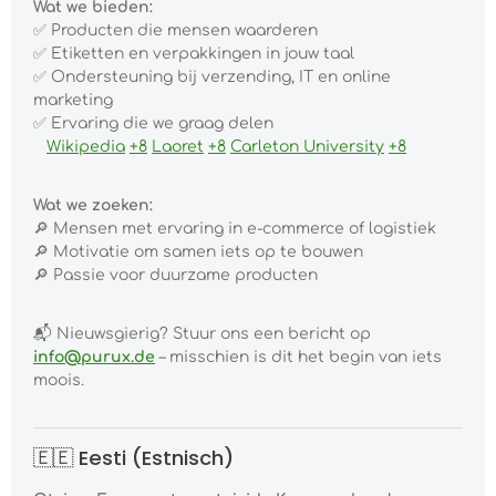
Wat we bieden:
✅
Producten die mensen waarderen
✅
Etiketten en verpakkingen in jouw taal
✅
Ondersteuning bij verzending, IT en online
marketing
✅
Ervaring die we graag delen
Wikipedia
+8
Laoret
+8
Carleton University
+8
Wat we zoeken:
🔎
Mensen met ervaring in e-commerce of logistiek
🔎
Motivatie om samen iets op te bouwen
🔎
Passie voor duurzame producten
📬
Nieuwsgierig? Stuur ons een bericht op
info@purux.de
– misschien is dit het begin van iets
moois.
🇪🇪 Eesti (Estnisch)