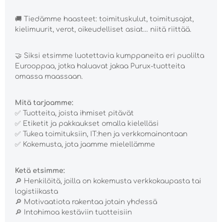
🚚
Tiedämme haasteet: toimituskulut, toimitusajat,
kielimuurit, verot, oikeudelliset asiat… niitä riittää.
🤝
Siksi etsimme luotettavia kumppaneita eri puolilta
Eurooppaa, jotka haluavat jakaa Purux-tuotteita
omassa maassaan.
Mitä tarjoamme:
✅
Tuotteita, joista ihmiset pitävät
✅
Etiketit ja pakkaukset omalla kielelläsi
✅
Tukea toimituksiin, IT:hen ja verkkomainontaan
✅
Kokemusta, jota jaamme mielellämme
Ketä etsimme:
🔎
Henkilöitä, joilla on kokemusta verkkokaupasta tai
logistiikasta
🔎
Motivaatiota rakentaa jotain yhdessä
🔎
Intohimoa kestäviin tuotteisiin