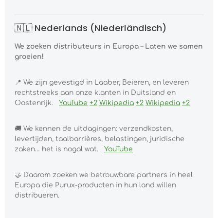
🇳🇱 Nederlands (Niederländisch)
We zoeken distributeurs in Europa – Laten we samen
groeien!
📍
We zijn gevestigd in Laaber, Beieren, en leveren
rechtstreeks aan onze klanten in Duitsland en
Oostenrijk.
YouTube
+2
Wikipedia
+2
Wikipedia
+2
🚚
We kennen de uitdagingen: verzendkosten,
levertijden, taalbarrières, belastingen, juridische
zaken… het is nogal wat.
YouTube
🤝
Daarom zoeken we betrouwbare partners in heel
Europa die Purux-producten in hun land willen
distribueren.