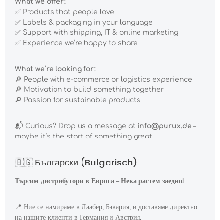
What we offer:
✅ Products that people love
✅ Labels & packaging in your language
✅ Support with shipping, IT & online marketing
✅ Experience we’re happy to share
What we’re looking for:
🔎 People with e-commerce or logistics experience
🔎 Motivation to build something together
🔎 Passion for sustainable products
📬 Curious? Drop us a message at
info@purux.de
–
maybe it’s the start of something great.
🇧🇬 Български (Bulgarisch)
Търсим дистрибутори в Европа – Нека растем заедно!
📍
Ние се намираме в Лаабер, Бавария, и доставяме директно
на нашите клиенти в Германия и Австрия.