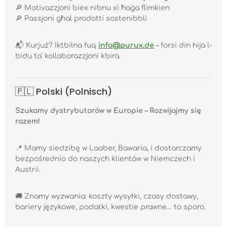
🔎
Motivazzjoni biex nibnu xi ħaġa flimkien
🔎
Passjoni għal prodotti sostenibbli
📬
Kurjuż? Iktbilna fuq
info@purux.de
– forsi din hija l-
bidu ta’ kollaborazzjoni kbira.
🇵🇱 Polski (Polnisch)
Szukamy dystrybutorów w Europie – Rozwijajmy się
razem!
📍
Mamy siedzibę w Laaber, Bawaria, i dostarczamy
bezpośrednio do naszych klientów w Niemczech i
Austrii.
🚚
Znamy wyzwania: koszty wysyłki, czasy dostawy,
bariery językowe, podatki, kwestie prawne… to sporo.