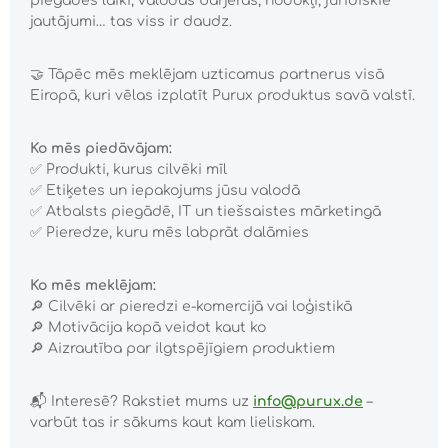
piegādes laiki, valodas barjeras, nodokļi, juridiskie
jautājumi… tas viss ir daudz.
🤝
Tāpēc mēs meklējam uzticamus partnerus visā
Eiropā, kuri vēlas izplatīt Purux produktus savā valstī.
Ko mēs piedāvājam:
✅
Produkti, kurus cilvēki mīl
✅
Etiķetes un iepakojums jūsu valodā
✅
Atbalsts piegādē, IT un tiešsaistes mārketingā
✅
Pieredze, kuru mēs labprāt dalāmies
Ko mēs meklējam:
🔎
Cilvēki ar pieredzi e-komercijā vai loģistikā
🔎
Motivācija kopā veidot kaut ko
🔎
Aizrautība par ilgtspējīgiem produktiem
📬
Interesē? Rakstiet mums uz
info@purux.de
–
varbūt tas ir sākums kaut kam lieliskam.