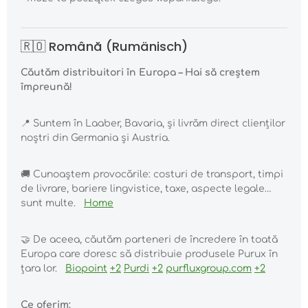
🇷🇴 Română (Rumänisch)
Căutăm distribuitori în Europa – Hai să creștem
împreună!
📍
Suntem în Laaber, Bavaria, și livrăm direct clienților
noștri din Germania și Austria.
🚚
Cunoaștem provocările: costuri de transport, timpi
de livrare, bariere lingvistice, taxe, aspecte legale…
sunt multe.
Home
🤝
De aceea, căutăm parteneri de încredere în toată
Europa care doresc să distribuie produsele Purux în
țara lor.
Biopoint
+2
Purdi
+2
purfluxgroup.com
+2
Ce oferim: