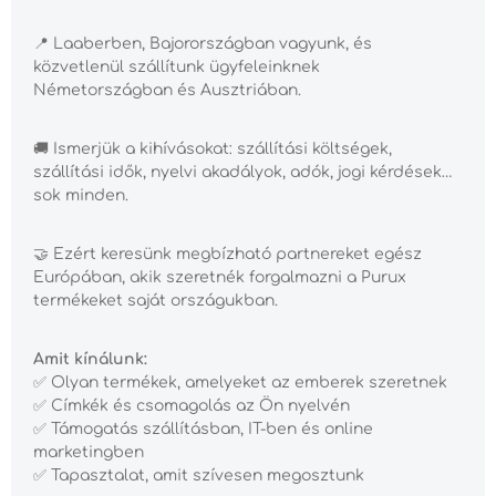
📍
Laaberben, Bajorországban vagyunk, és
közvetlenül szállítunk ügyfeleinknek
Németországban és Ausztriában.
🚚
Ismerjük a kihívásokat: szállítási költségek,
szállítási idők, nyelvi akadályok, adók, jogi kérdések…
sok minden.
🤝
Ezért keresünk megbízható partnereket egész
Európában, akik szeretnék forgalmazni a Purux
termékeket saját országukban.
Amit kínálunk:
✅
Olyan termékek, amelyeket az emberek szeretnek
✅
Címkék és csomagolás az Ön nyelvén
✅
Támogatás szállításban, IT-ben és online
marketingben
✅
Tapasztalat, amit szívesen megosztunk