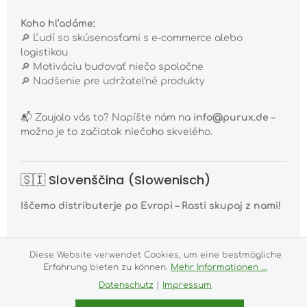
Koho hľadáme:
🔎 Ľudí so skúsenosťami s e-commerce alebo
logistikou
🔎 Motiváciu budovať niečo spoločne
🔎 Nadšenie pre udržateľné produkty
📬 Zaujalo vás to? Napíšte nám na
info@purux.de
–
možno je to začiatok niečoho skvelého.
🇸🇮 Slovenščina (Slowenisch)
Iščemo distributerje po Evropi – Rasti skupaj z nami!
📍 Nahajamo se v Laaberju na Bavarskem in
Diese Website verwendet Cookies, um eine bestmögliche
neposredno dostavljamo strankam v Nemčiji in
Erfahrung bieten zu können.
Mehr Informationen ...
Avstriji.
Datenschutz
|
Impressum