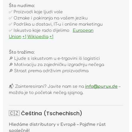
Što nudimo:
✅
Proizvodi koje ljudi vole
✅
Oznake i pakiranja na vašem jeziku
✅
Podrška u dostavi, IT-u i online marketingu
✅
Iskustvo koje rado dijelimo
European
Union
+1
Wikipedia
+1
Što tražimo:
🔎
Ljude s iskustvom u e-trgovini ili logistici
🔎
Motivaciju za zajedničku izgradnju nečega
🔎
Strast prema održivim proizvodima
📬
Zainteresirani? Javite nam se na
info@purux.de
–
možda je to početak nečeg sjajnog.
🇨🇿 Čeština (Tschechisch)
Hledáme distributory v Evropě – Pojďme růst
společně!