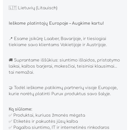
​🇱🇹 Lietuvių (Litauisch)
Ieškome platintojų Europoje – Augkime kartu!
📍
Esame įsikūrę Laaber, Bavarijoje, ir tiesiogiai
tiekiame savo klientams Vokietijoje ir Austrijoje.
🚚
Suprantame iššūkius: siuntimo išlaidos, pristatymo
laikai, kalbos barjerai, mokesčiai, teisiniai klausimai…
tai nemažai.
🤝
Todėl ieškome patikimų partnerių visoje Europoje,
kurie norėtų platinti Purux produktus savo šalyje.
Ką siūlome:
✅
Produktai, kuriuos žmonės mėgsta
✅
Etiketės ir pakuotės jūsų kalba
✅
Pagalba siuntimo, IT ir internetinės rinkodaros