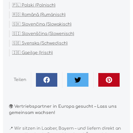
🇵🇱 Polski (Polnisch)
🇷🇴 Română (Rumänisch)
🇸🇰 Slovenčina (Slowakisch)
🇸🇮 Slovenščina (Slowenisch)
🇸🇪 Svenska (Schwedisch)
🇮🇪 Gaeilge (Irisch)
Teilen
🌍 Vertriebspartner in Europa gesucht – Lass uns
gemeinsam wachsen!
📍 Wir sitzen in Laaber, Bayern – und liefern direkt an