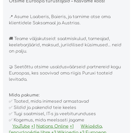
Otsime Euroopa turustajaid – Kasvame koos!
📍
Asume Laaberis, Baieris, ja tarnime otse oma
klientidele Saksamaal ja Austrias.
🚚
Teame väljakutseid: saatmiskulud, tarneajad,
keelebarjäärid, maksud, juriidilised küsimused… neid
on palju.
🤝
Seetõttu otsime usaldusväärseid partnereid kogu
Euroopas, kes soovivad oma riigis Puruxi tooteid
levitada.
Mida pakume:
✅
Tooted, mida inimesed armastavad
✅
Sildid ja pakendid teie keeles
✅
Tugi saatmisel, IT-s ja veebiturunduses
✅
Kogemus, mida meelsasti jagame
YouTube
+1
Nations Online
+1
Wikipédia,
l’encyclopédie libre
+3
Wikipedia
+3
European