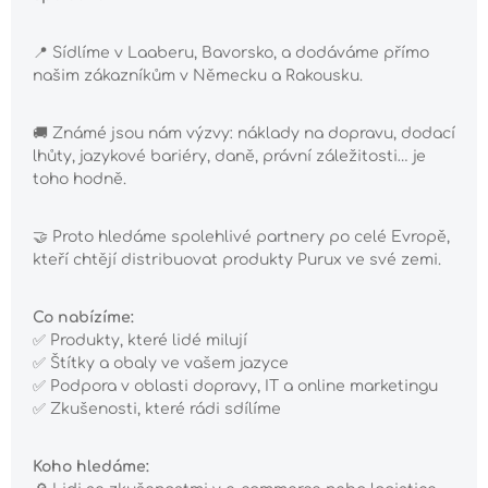
📍
Sídlíme v Laaberu, Bavorsko, a dodáváme přímo
našim zákazníkům v Německu a Rakousku.
🚚
Známé jsou nám výzvy: náklady na dopravu, dodací
lhůty, jazykové bariéry, daně, právní záležitosti… je
toho hodně.
🤝
Proto hledáme spolehlivé partnery po celé Evropě,
kteří chtějí distribuovat produkty Purux ve své zemi.
Co nabízíme:
✅
Produkty, které lidé milují
✅
Štítky a obaly ve vašem jazyce
✅
Podpora v oblasti dopravy, IT a online marketingu
✅
Zkušenosti, které rádi sdílíme
Koho hledáme: