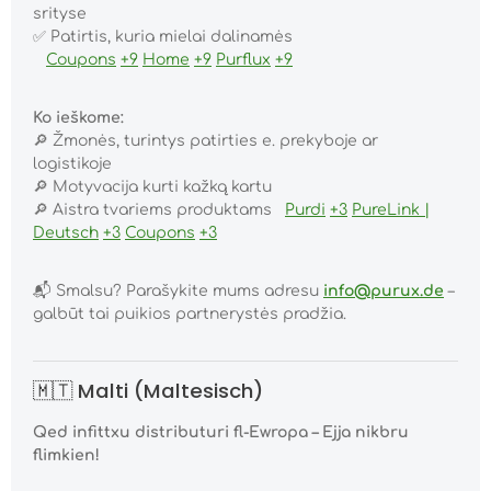
srityse
✅
Patirtis, kuria mielai dalinamės
Coupons
+9
Home
+9
Purflux
+9
Ko ieškome:
🔎
Žmonės, turintys patirties e. prekyboje ar
logistikoje
🔎
Motyvacija kurti kažką kartu
🔎
Aistra tvariems produktams
Purdi
+3
PureLink |
Deutsch
+3
Coupons
+3
📬
Smalsu? Parašykite mums adresu
info@purux.de
–
galbūt tai puikios partnerystės pradžia.
🇲🇹 Malti (Maltesisch)
Qed infittxu distributuri fl-Ewropa – Ejja nikbru
flimkien!