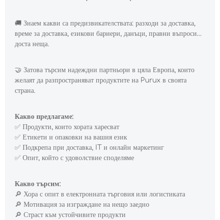
🚚
Знаем какви са предизвикателствата: разходи за доставка,
време за доставка, езикови бариери, данъци, правни въпроси…
доста неща.
🤝
Затова търсим надеждни партньори в цяла Европа, които
желаят да разпространяват продуктите на Purux в своята
страна.
Какво предлагаме:
✅
Продукти, които хората харесват
✅
Етикети и опаковки на вашия език
✅
Подкрепа при доставка, IT и онлайн маркетинг
✅
Опит, който с удоволствие споделяме
Какво търсим:
🔎
Хора с опит в електронната търговия или логистиката
🔎
Мотивация за изграждане на нещо заедно
🔎
Страст към устойчивите продукти