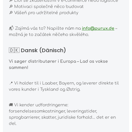
🔎
Lidi se zkušenostmi v e-commerce nebo logistice
🔎
Motivaci společně něco budovat
🔎
Vášeň pro udržitelné produkty
📬
Zajímá vás to? Napište nám na
info@purux.de
–
možná je to začátek něčeho skvělého.
🇩🇰 Dansk (Dänisch)
Vi søger distributører i Europa – Lad os vokse
sammen!
📍
Vi holder til i Laaber, Bayern, og leverer direkte til
vores kunder i Tyskland og Østrig.
🚚
Vi kender udfordringerne:
forsendelsesomkostninger, leveringstider,
sprogbarrierer, skatter, juridiske forhold… det er en
del.