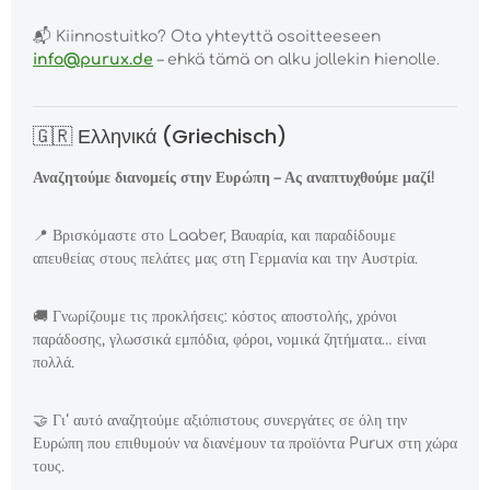
📬
Kiinnostuitko? Ota yhteyttä osoitteeseen
info@purux.de
– ehkä tämä on alku jollekin hienolle.
🇬🇷 Ελληνικά (Griechisch)
Αναζητούμε διανομείς στην Ευρώπη – Ας αναπτυχθούμε μαζί!
📍
Βρισκόμαστε στο Laaber, Βαυαρία, και παραδίδουμε
απευθείας στους πελάτες μας στη Γερμανία και την Αυστρία.
🚚
Γνωρίζουμε τις προκλήσεις: κόστος αποστολής, χρόνοι
παράδοσης, γλωσσικά εμπόδια, φόροι, νομικά ζητήματα… είναι
πολλά.
🤝
Γι‘ αυτό αναζητούμε αξιόπιστους συνεργάτες σε όλη την
Ευρώπη που επιθυμούν να διανέμουν τα προϊόντα Purux στη χώρα
τους.