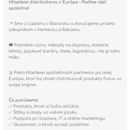
Hľadáme distribútorov v Európe – Poďme rásť
spoločne!
📍 Sme z Laaberu v Bavorsku a doručujeme priamo
zákazníkom v Nemecku a Rakúsku.
🚚 Poznáme výzvy: náklady na dopravu, dodacie
lehoty, jazykové bariéry, dane, legislatíva… nie je toho
málo.
🤝 Preto hľadáme spoľahlivých partnerov po celej
Európe, ktorí by chceli distribuovať produkty Purux vo
svojej krajine.
Čo ponúkame:
✅ Produkty, ktoré si ľudia obľúbia
✅ Štítky a obaly vo vašom jazyku
✅ Podpora pri doprave, IT a online marketingu
✅ Skúsenosti, o ktoré sa radi podelíme