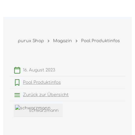
Warenk
nhalt springen
purux Shop
Magazin
Pool Produktinfos
16. August 2023
Pool Produktinfos
Zurück zur Übersicht
schwarzmann