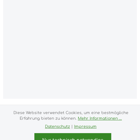
Alle Preise inkl. gesetzl. Mehrwertsteuer zzgl.
Diese Website verwendet Cookies, um eine bestmögliche
Versandkosten
und ggf. Nachnahmegebühren, wenn
Erfahrung bieten zu können.
Mehr Informationen ...
nicht anders angegeben.
Datenschutz
|
Impressum
Impressum
Versand- und Zahlungsbedingungen
Allgemeine Geschäftsbedingungen
Widerrufsrecht