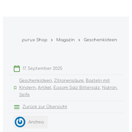
Warenk
nhalt springen
purux Shop
Magazin
Geschenkideen
17. September 2025
Geschenkideen
Zitronensäure
Basteln mit
Kindern
Artikel
Epsom Salz Bittersalz
Natron
Seife
Zurück zur Übersicht
Andrea