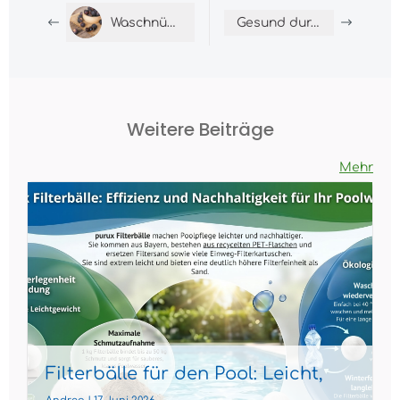
Waschnüsse – Die natürliche Alternative zum Waschmittel
Gesund durch die kalte Jahreszeit: Natürliche Helfer gegen Husten, trockene Luft &#038; Co.
Weitere Beiträge
Mehr
Filterbälle für den Pool: Leicht,
effizient und nachhaltig