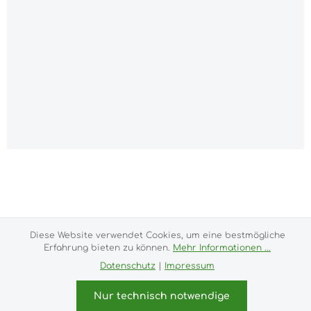
Alle Preise inkl. gesetzl. Mehrwertsteuer zzgl.
Versandkosten
und ggf. Nachnahmegebühren, wenn
nicht anders angegeben.
Impressum
Versand- und Zahlungsbedingungen
Diese Website verwendet Cookies, um eine bestmögliche
Allgemeine Geschäftsbedingungen
Widerrufsrecht
Erfahrung bieten zu können.
Mehr Informationen ...
Datenschutz & Cookies
Bildnachweis
Datenschutz
|
Impressum
Kundeninformationen
© 2026 purux.de - with
by
Zenit Design
Nur technisch notwendige