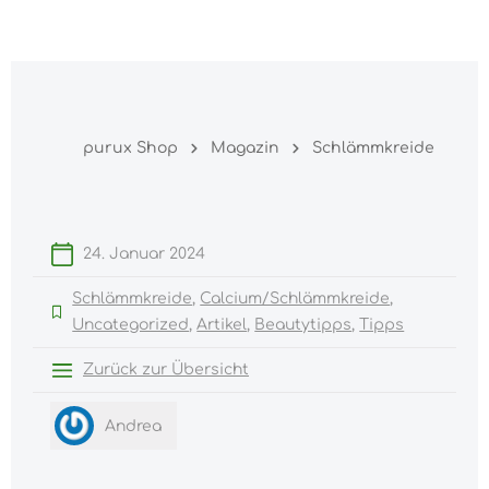
Warenk
nhalt springen
purux Shop
Magazin
Schlämmkreide
24. Januar 2024
Schlämmkreide
Calcium/Schlämmkreide
Uncategorized
Artikel
Beautytipps
Tipps
Zurück zur Übersicht
Andrea