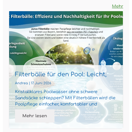
Mehr
Filterbälle für den Pool: Leicht,
effizient und nachhaltig
Andrea | 17. Juni 2026
Kristallklares Poolwasser ohne schwere
Sandsäcke schleppen? Mit Filterbällen wird die
Poolpflege einfacher, komfortabler und
gleichzeitig nachhaltiger...
Mehr lesen