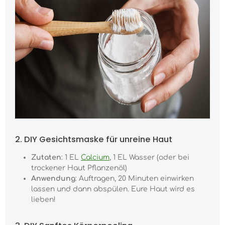
2. DIY Gesichtsmaske für unreine Haut
Zutaten
: 1 EL
Calcium
, 1 EL Wasser (oder bei
trockener Haut Pflanzenöl)
Anwendung
: Auftragen, 20 Minuten einwirken
lassen und dann abspülen. Eure Haut wird es
lieben!