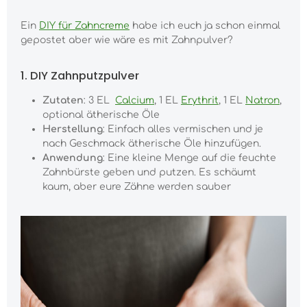
Ein
DIY für Zahncreme
habe ich euch ja schon einmal
gepostet aber wie wäre es mit Zahnpulver?
1. DIY Zahnputzpulver
Zutaten
: 3 EL
Calcium
, 1 EL
Erythrit
, 1 EL
Natron
,
optional ätherische Öle
Herstellung
: Einfach alles vermischen und je
nach Geschmack ätherische Öle hinzufügen.
Anwendung
: Eine kleine Menge auf die feuchte
Zahnbürste geben und putzen. Es schäumt
kaum, aber eure Zähne werden sauber