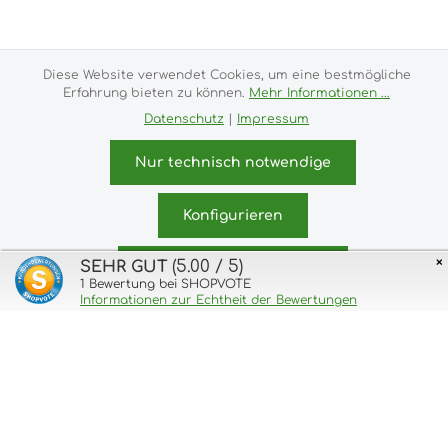
Alle Preise inkl. gesetzl. Mehrwertsteuer zzgl.
Versandkosten
und ggf. Nachnahmegebühren, wenn
nicht anders angegeben.
Diese Website verwendet Cookies, um eine bestmögliche
Erfahrung bieten zu können.
Mehr Informationen ...
Impressum
Versand- und Zahlungsbedingungen
Datenschutz
|
Impressum
Allgemeine Geschäftsbedingungen
Widerrufsrecht
Datenschutz & Cookies
Bildnachweis
Nur technisch notwendige
Kundeninformationen
© 2026 purux.de - with
by
Zenit Design
Konfigurieren
×
(5.00 / 5)
SEHR GUT
Alle Cookies akzeptieren
1
Bewertung bei SHOPVOTE
Informationen zur Echtheit der Bewertungen