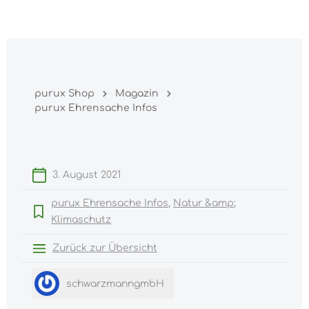
Warenk
nhalt springen
purux Shop
Magazin
purux Ehrensache Infos
3. August 2021
purux Ehrensache Infos
Natur &amp;
Klimaschutz
Zurück zur Übersicht
schwarzmanngmbH