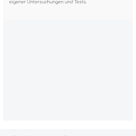
eigener Untersuchungen und Tests.
Alle Preise inkl. gesetzl. Mehrwertsteuer zzgl.
Versandkosten
und ggf. Nachnahmegebühren, wenn