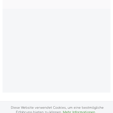
Alle Preise inkl. gesetzl. Mehrwertsteuer zzgl.
Versandkosten
und ggf. Nachnahmegebühren, wenn
Diese Website verwendet Cookies, um eine bestmögliche
nicht anders angegeben.
Erfahrung bieten zu können.
Mehr Informationen ...