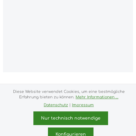
Alle Preise inkl. gesetzl. Mehrwertsteuer zzgl.
Versandkosten
und ggf. Nachnahmegebühren, wenn
Diese Website verwendet Cookies, um eine bestmögliche
nicht anders angegeben.
Erfahrung bieten zu können.
Mehr Informationen ...
Impressum
Versand- und Zahlungsbedingungen
Datenschutz
|
Impressum
Allgemeine Geschäftsbedingungen
Widerrufsrecht
Datenschutz & Cookies
Bildnachweis
Nur technisch notwendige
Kundeninformationen
Konfigurieren
© 2026 purux.de - with
by
Zenit Design