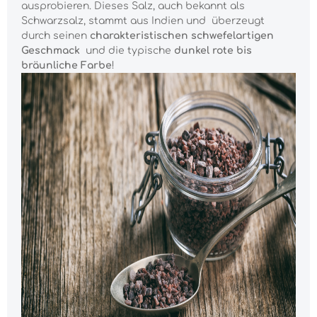
ausprobieren. Dieses Salz, auch bekannt als
Schwarzsalz, stammt aus Indien und überzeugt
durch seinen
charakteristischen schwefelartigen
Geschmack
und die typische
dunkel rote bis
bräunliche Farbe
!