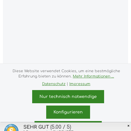
Diese Website verwendet Cookies, um eine bestmögliche
Alle Preise inkl. gesetzl. Mehrwertsteuer zzgl.
Erfahrung bieten zu können.
Mehr Informationen ...
Versandkosten
und ggf. Nachnahmegebühren, wenn
Datenschutz
|
Impressum
nicht anders angegeben.
Impressum
Versand- und Zahlungsbedingungen
Nur technisch notwendige
Allgemeine Geschäftsbedingungen
Widerrufsrecht
Datenschutz & Cookies
Bildnachweis
Konfigurieren
Kundeninformationen
×
© 2026 purux.de - with
by
Zenit Design
(5.00 / 5)
SEHR GUT
Alle Cookies akzeptieren