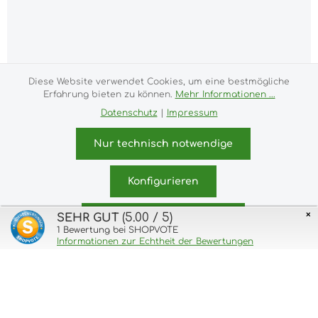
Diese Website verwendet Cookies, um eine bestmögliche
Erfahrung bieten zu können.
Mehr Informationen ...
Alle Preise inkl. gesetzl. Mehrwertsteuer zzgl.
Datenschutz
|
Impressum
Versandkosten
und ggf. Nachnahmegebühren, wenn
nicht anders angegeben.
Nur technisch notwendige
Impressum
Versand- und Zahlungsbedingungen
Allgemeine Geschäftsbedingungen
Widerrufsrecht
Konfigurieren
Datenschutz & Cookies
Bildnachweis
Kundeninformationen
×
(5.00 / 5)
SEHR GUT
Alle Cookies akzeptieren
© 2026 purux.de - with
1
Bewertung bei SHOPVOTE
by
Zenit Design
Informationen zur Echtheit der Bewertungen