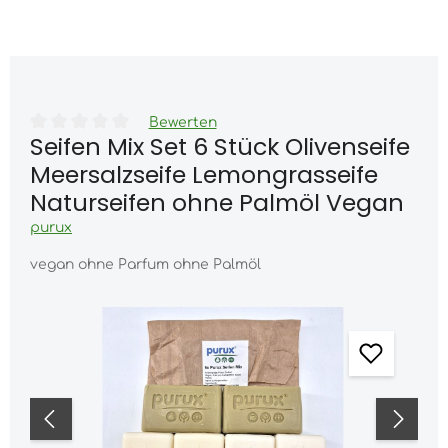
Warenk
nhalt springen
Bewerten
Seifen Mix Set 6 Stück Olivenseife
Durchschnittliche Bewertung von 0 von 5 Sternen
Meersalzseife Lemongrasseife
Naturseifen ohne Palmöl Vegan
purux
vegan ohne Parfum ohne Palmöl
Bildergalerie überspringen