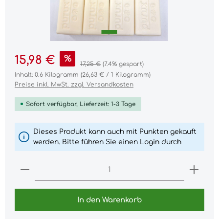
%
15,98 €
Regulärer Preis:
17,25 €
(7.4% gespart)
Inhalt:
0.6 Kilogramm
(26,63 € / 1 Kilogramm)
Preise inkl. MwSt. zzgl. Versandkosten
Sofort verfügbar, Lieferzeit: 1-3 Tage
Dieses Produkt kann auch mit Punkten gekauft
werden. Bitte führen Sie einen Login durch
Produkt Anzahl: Gib den gewünschten Wert ei
In den Warenkorb