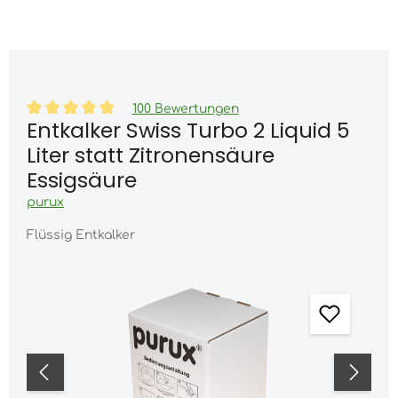
Warenk
nhalt springen
100 Bewertungen
Entkalker Swiss Turbo 2 Liquid 5
Durchschnittliche Bewertung von 4.8 von 5 Sternen
Liter statt Zitronensäure
Essigsäure
purux
Flüssig Entkalker
Bildergalerie überspringen