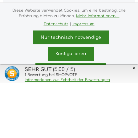
Diese Website verwendet Cookies, um eine bestmögliche
Erfahrung bieten zu können.
Mehr Informationen ...
Alle Preise inkl. gesetzl. Mehrwertsteuer zzgl.
Datenschutz
|
Impressum
Versandkosten
und ggf. Nachnahmegebühren, wenn
nicht anders angegeben.
Nur technisch notwendige
Impressum
Versand- und Zahlungsbedingungen
Allgemeine Geschäftsbedingungen
Widerrufsrecht
Konfigurieren
Datenschutz & Cookies
Bildnachweis
Kundeninformationen
×
(5.00 / 5)
SEHR GUT
Alle Cookies akzeptieren
© 2026 purux.de - with
1
Bewertung bei SHOPVOTE
by
Zenit Design
Informationen zur Echtheit der Bewertungen